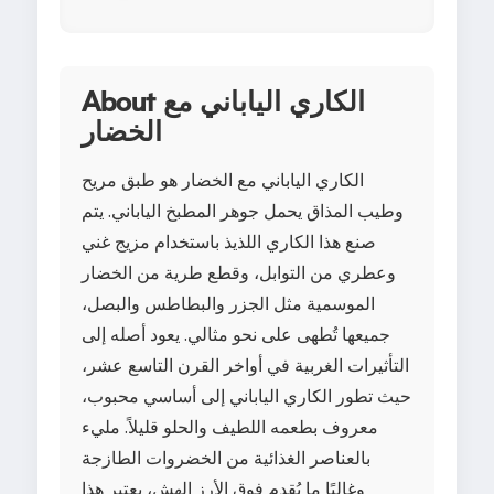
About الكاري الياباني مع
الخضار
الكاري الياباني مع الخضار هو طبق مريح
وطيب المذاق يحمل جوهر المطبخ الياباني. يتم
صنع هذا الكاري اللذيذ باستخدام مزيج غني
وعطري من التوابل، وقطع طرية من الخضار
الموسمية مثل الجزر والبطاطس والبصل،
جميعها تُطهى على نحو مثالي. يعود أصله إلى
التأثيرات الغربية في أواخر القرن التاسع عشر،
حيث تطور الكاري الياباني إلى أساسي محبوب،
معروف بطعمه اللطيف والحلو قليلاً. مليء
بالعناصر الغذائية من الخضروات الطازجة
وغالبًا ما يُقدم فوق الأرز الهش، يعتبر هذا