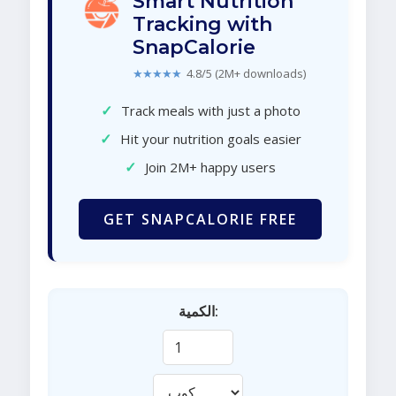
Smart Nutrition
Tracking with
SnapCalorie
★★★★★
4.8/5 (2M+ downloads)
✓
Track meals with just a photo
✓
Hit your nutrition goals easier
✓
Join 2M+ happy users
GET SNAPCALORIE FREE
الكمية: