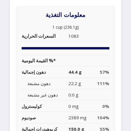
معلومات التغذية
1 cup (236.1g)
السعرات الحرارية
1083
القيمة اليومية %*
57%
44.4 g
دهون إجمالية
111%
22.2 g
دهون مشبعة
0.0 g
دهون غير مشبعة
0%
0 mg
كوليسترول
104%
2389 mg
صوديوم
55%
150.0 g
كربوهيدرات إجمالية