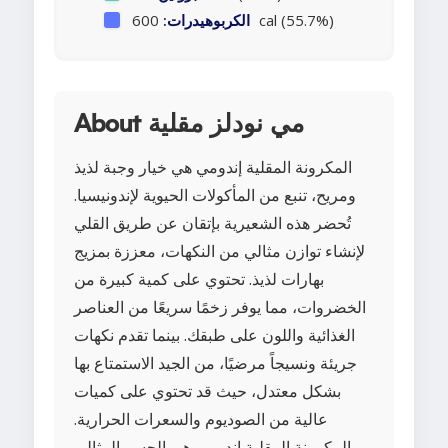
600 cal (55.7%)
الكربوهيدرات:
About مي نودلز مقلية
المكرونة المقلية إندومي هي خيار وجبة لذيذ
ومريح، تنبع من المأكولات الحيوية لإندونيسيا.
تُحضر هذه الشعيرية بإتقان عن طريق القلي
لإنشاء توازن مثالي من النكهات، معززة بمزيج
بهارات لذيذ. تحتوي على كمية كبيرة من
الخضروات، مما يوفر زخمًا سريعًا من العناصر
الغذائية واللون على طبقك. بينما تقدم نكهات
جريئة ونسيجاً مرضيًا، من الجيد الاستمتاع بها
بشكل معتدل، حيث قد تحتوي على كميات
عالية من الصوديوم والسعرات الحرارية.
المكرونة المقلية إندومي هي الجسر المثالي