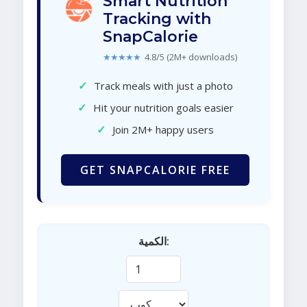
Smart Nutrition
Tracking with
SnapCalorie
★★★★★
4.8/5 (2M+ downloads)
✓
Track meals with just a photo
✓
Hit your nutrition goals easier
✓
Join 2M+ happy users
GET SNAPCALORIE FREE
الكمية: