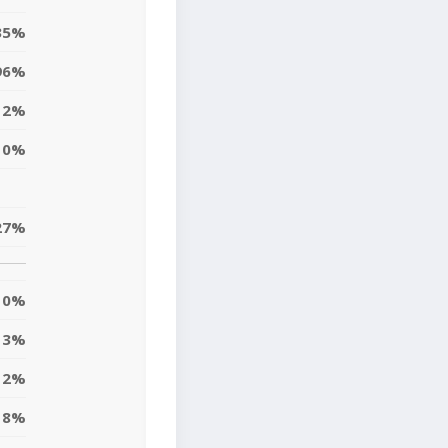
35%
96%
2%
0%
27%
0%
3%
12%
18%