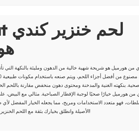
About
هو
دي من هورميل هو شريحة شهية خالية من الدهون ومليئة بالنكهة التي تأ
حية. بنكهته الغنية والمدخنة ومحتوى دهون منخفض مقارنة باللحم الخنز
 من هورميل خيارًا صحيًا لوجبة الإفطار الصباحية. مثالي مع البيض، على 
لطات، فهو متعدد الاستخدامات ومريح، مما يجعله الخيار المفضل لأي ط
الأصيلة وانطلق بخيارك بثقة مع اللحم الخنزير الكندي من هورميل!