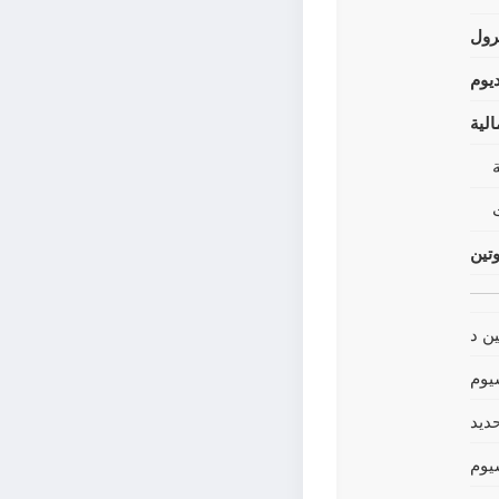
رول
يوم
لية
وتين
ين د
يوم
حديد
يوم