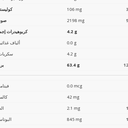
106 mg
كوليست
2198 mg
صود
4.2 g
كربوهيدرات إجما
0.0 g
ألياف غذائية
4.2 g
سكريات
1
63.4 g
بر
0.0 mcg
فيتام
42 mg
كالس
2.1 mg
ال
845 mg
البوتاس