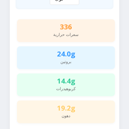
336
سعرات حرارية
24.0g
بروتين
14.4g
كربوهيدرات
19.2g
دهون