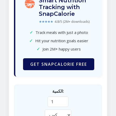
Smart Nutrition
Tracking with
SnapCalorie
★★★★★
4.8/5 (2M+ downloads)
✓
Track meals with just a photo
✓
Hit your nutrition goals easier
✓
Join 2M+ happy users
GET SNAPCALORIE FREE
الكمية: