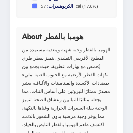
57 cal (17.6%)
الكربوهيدرات:
About هومبا بالفطر
الهومبا بالفطر وجبة شهية ومغذية مستمدة من
المطبخ الأفريقي التقليدي. يتميز بفطر طري
يُحمص مع بهارات عطرية، حيث يجمع بين
نكهات الفطر الأرضية مع الحبوب الغنية. مليء
بمضادات الأكسدة والفيتامينات والألياف، يعتبر
مصدرًا ممتازًا للبروتين على أساس النبات، مما
يجعله مثاليًا للنباتيين وعشاق الصحة. تتميز
الوجبة بقلة السعرات الحرارية وغناها بالنكهة،
مما يوفر وجبة مرضية بدون الشعور بالذنب.
اكتشف طعم الهومبا بالفطر النابض بالحياة،
حيث يجتمع الصحة مع بهجة الطهي!