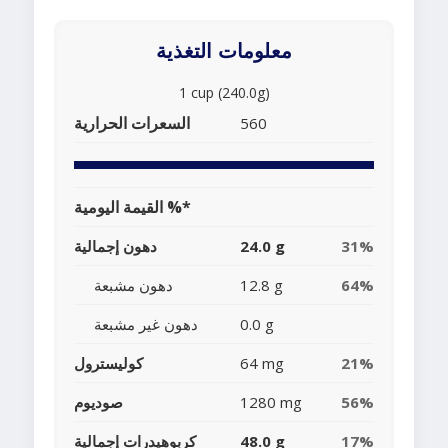
معلومات التغذية
1 cup (240.0g)
السعرات الحرارية
560
القيمة اليومية %*
31%
24.0 g
دهون إجمالية
64%
12.8 g
دهون مشبعة
0.0 g
دهون غير مشبعة
21%
64 mg
كوليسترول
56%
1280 mg
صوديوم
17%
48.0 g
كربوهيدرات إجمالية