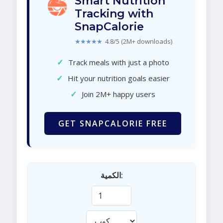
Smart Nutrition
Tracking with
SnapCalorie
★★★★★
4.8/5 (2M+ downloads)
✓
Track meals with just a photo
✓
Hit your nutrition goals easier
✓
Join 2M+ happy users
GET SNAPCALORIE FREE
الكمية: