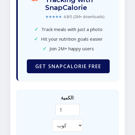
SnapCalorie
★★★★★
4.8/5 (2M+ downloads)
✓
Track meals with just a photo
✓
Hit your nutrition goals easier
✓
Join 2M+ happy users
GET SNAPCALORIE FREE
الكمية: