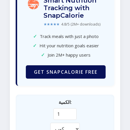
Smart Nutrition
Tracking with
SnapCalorie
★★★★★
4.8/5 (2M+ downloads)
✓
Track meals with just a photo
✓
Hit your nutrition goals easier
✓
Join 2M+ happy users
GET SNAPCALORIE FREE
الكمية: