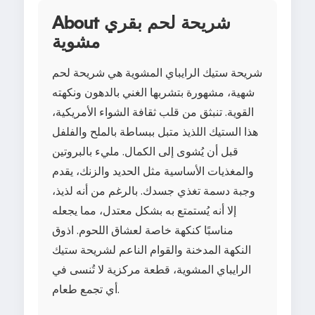
About شريحة لحم بقري
مشوية
شريحة ستيك الرايباي المشوية هي شريحة لحم
شهية، مشهورة بتشربها الغني بالدهون ونكهته
القوية. تنبثق من قلب ثقافة الشواء الأمريكية،
هذا الستيك اللذيذ متبل ببساطة بالملح والفلفل
قبل أن يُشوى إلى الكمال. مليء بالبروتين
والمغذيات الأساسية مثل الحديد والزنك، يقدم
وجبة دسمة تغذي جسدك. بالرغم من أنه لذيذ،
إلا أنه يُستمتع به بشكل معتدل، مما يجعله
مناسبًا كنكهة خاصة لعشاق اللحوم. اذوق
النكهة المدخنة والقوام الناعم لشريحة ستيك
الرايباي المشوية، قطعة مركزية لا تُنسى في
أي تجمع طعام.