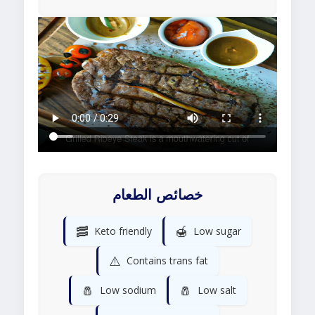
خصائص الطعام
🥓
🍯
Keto friendly
Low sugar
⚠️
Contains trans fat
🧂
🧂
Low sodium
Low salt