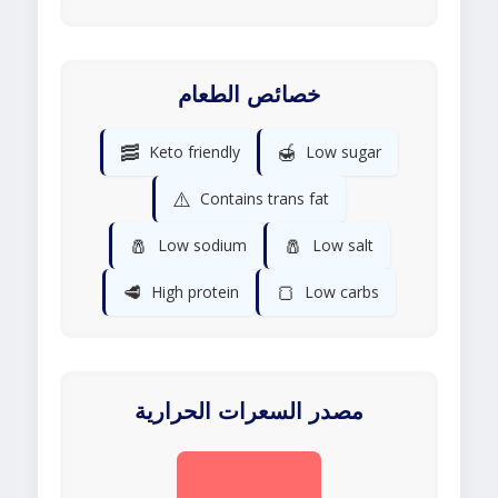
خصائص الطعام
🥓
🍯
Keto friendly
Low sugar
⚠️
Contains trans fat
🧂
🧂
Low sodium
Low salt
🥩
🍞
High protein
Low carbs
مصدر السعرات الحرارية