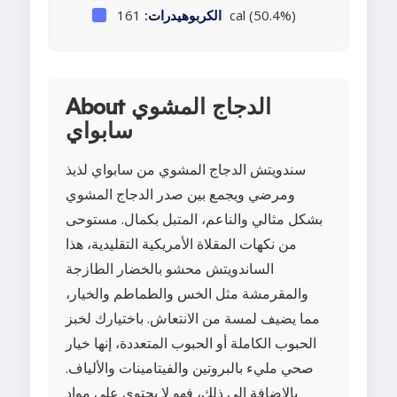
161 cal (50.4%)
الكربوهيدرات:
About الدجاج المشوي
سابواي
سندويتش الدجاج المشوي من سابواي لذيذ
ومرضي ويجمع بين صدر الدجاج المشوي
بشكل مثالي والناعم، المتبل بكمال. مستوحى
من نكهات المقلاة الأمريكية التقليدية، هذا
الساندويتش محشو بالخضار الطازجة
والمقرمشة مثل الخس والطماطم والخيار،
مما يضيف لمسة من الانتعاش. باختيارك لخبز
الحبوب الكاملة أو الحبوب المتعددة، إنها خيار
صحي مليء بالبروتين والفيتامينات والألياف.
بالإضافة إلى ذلك، فهو لا يحتوي على مواد