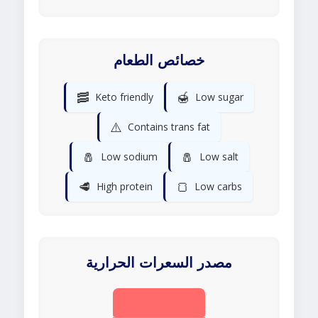
خصائص الطعام
🥓
🍯
Keto friendly
Low sugar
⚠️
Contains trans fat
🧂
🧂
Low sodium
Low salt
🥩
🍞
High protein
Low carbs
مصدر السعرات الحرارية