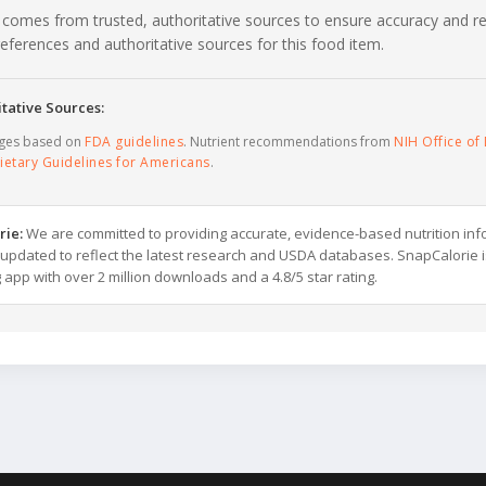
 comes from trusted, authoritative sources to ensure accuracy and rel
c references and authoritative sources for this food item.
tative Sources:
ages based on
FDA guidelines
. Nutrient recommendations from
NIH Office of 
ietary Guidelines for Americans
.
rie:
We are committed to providing accurate, evidence-based nutrition inf
y updated to reflect the latest research and USDA databases. SnapCalorie i
g app with over 2 million downloads and a 4.8/5 star rating.