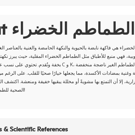
About الطماطم الخضراء
ضراء هي فاكهة نابضة بالحيوية والنكهة الحامضة والغنية بالعناصر الغذائ
وبية، فهي منبع للأطباق مثل الطماطم الخضراء المقلية، حيث يبرز نكهتها 
بخفة وتُقدم. تحتوي على نسب عالية من الفيتامينات C و K، وت
 وغنية بمضادات الأكسدة، مما يجعلها خيارًا صحيًا للقلب. على الرغم م
رية، إلا أن التمتع بها مشويةً أو مخللة يبقيها خفيفة ومنعشة. اكتشف ال
الصحية للطماطم الخضراء اليوم!
 & Scientific References