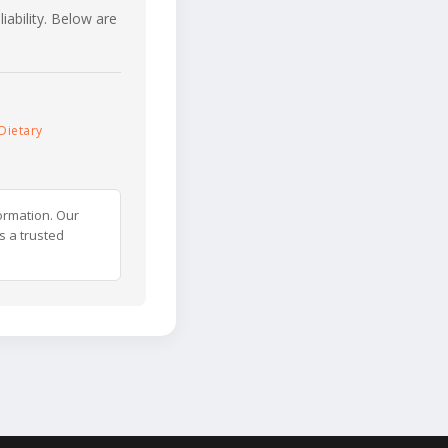
iability. Below are
Dietary
ormation. Our
s a trusted