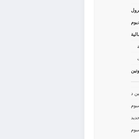
رول
يوم
لية
وتين
ين د
يوم
حديد
يوم