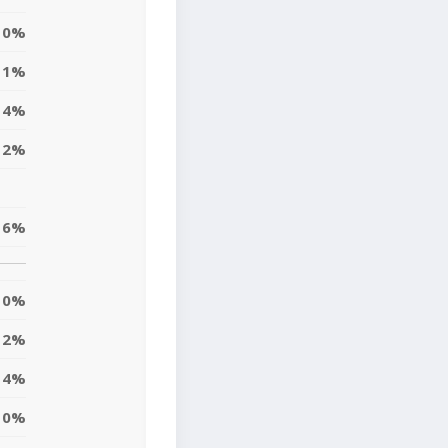
0%
1%
4%
12%
6%
0%
2%
4%
10%