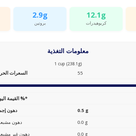
2.9g
12.1g
كربوهيدرات
بروتين
معلومات التغذية
1 cup (238.1g)
السعرات الحرا
55
القيمة اليومية %*
0.5 g
دهون إجما
0.0 g
دهون مشبعة
0.0 g
دهون غير مشبعة