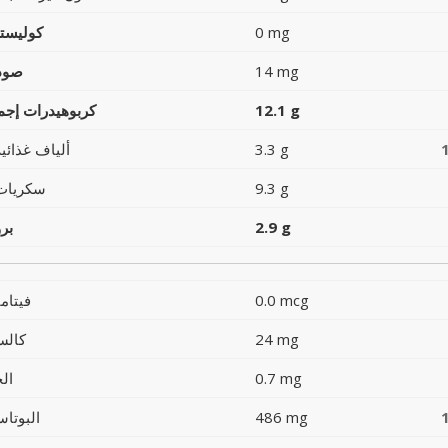
0 mg
كوليست
14 mg
صود
12.1 g
كربوهيدرات إجما
3.3 g
ألياف غذائية
9.3 g
سكريات
2.9 g
بر
0.0 mcg
فيتام
24 mg
كالس
0.7 mg
ال
486 mg
البوتاس