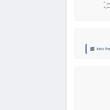
* تعتمد القيم اليومية المستندة إلى نسبة ٪ على نظام غذائي يحتوي على 2,000 سعرة حرارية. قد تكون
🥓
Keto fri