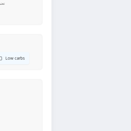
🍞
Low carbs