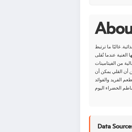
ية. غالبًا ما ترتبط
الغنية عندما تُقلى
عتبر هذه الطماطم الغير ناضجة منخفضة
ن أن القلي يمكن أن
طعم الفريد والفوائد
Data Sources