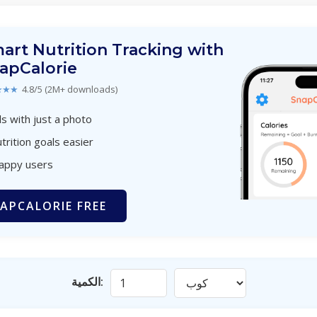
art Nutrition Tracking with
apCalorie
★★★
4.8/5 (2M+ downloads)
s with just a photo
trition goals easier
happy users
APCALORIE FREE
الكمية: