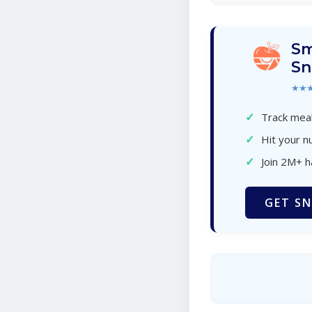
Sm
Sn
★★
✓
Track meal
✓
Hit your nu
✓
Join 2M+ 
GET SN