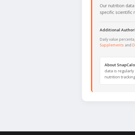
Our nutrition data
specific scientifi
Additional Authori
Daily value percent
Supplements
and
D
About SnapCalo
data is regularl
nutrition trackin