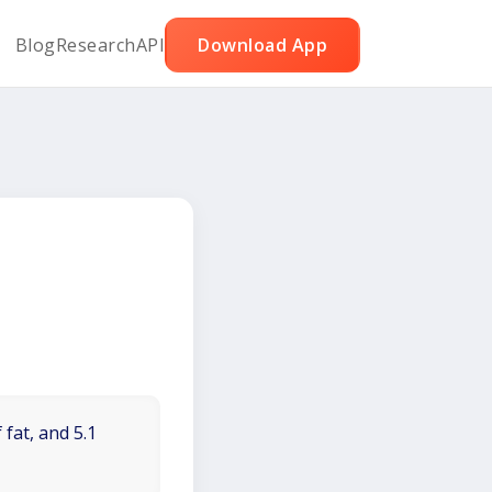
Blog
Research
API
Download App
 fat, and 5.1