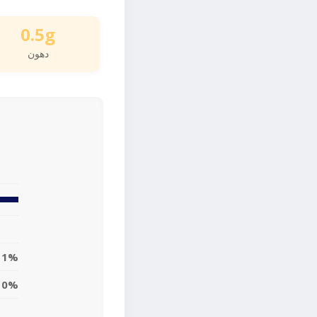
0.5g
دهون
1%
0%