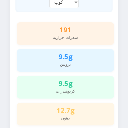
191
سعرات حرارية
9.5g
بروتين
9.5g
كربوهيدرات
12.7g
دهون