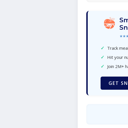
Sm
Sn
★★
✓
Track meal
✓
Hit your nu
✓
Join 2M+ 
GET SN