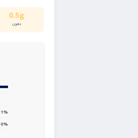
0.5g
دهون
1%
0%