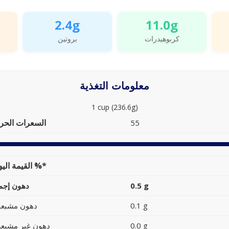
2.4g
11.0g
كربوهيدرات
بروتين
معلومات التغذية
1 cup (236.6g)
السعرات الحرا
55
القيمة اليومية %*
0.5 g
دهون إجما
0.1 g
دهون مشبعة
0.0 g
دهون غير مشبعة