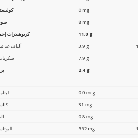
0 mg
كوليست
8 mg
صود
11.0 g
كربوهيدرات إجما
3.9 g
ألياف غذائية
7.9 g
سكريات
2.4 g
بر
0.0 mcg
فيتام
31 mg
كالس
0.8 mg
ال
552 mg
البوتاس