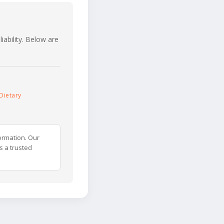
iability. Below are
Dietary
ormation. Our
s a trusted