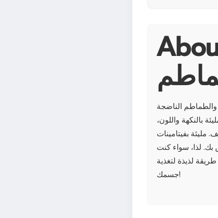
سلطة الفلفل الأخضر
ماطم
والطماطم الناضجة
ئة بالنكهة واللون،
 A و C، فهي قليلة السعرات
 بك. لذا، سواء كنت
طريقة لذيذة لتغذية
جسمك!