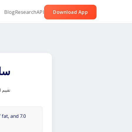
Blog
Research
API
Download App
سل
تقييم 
 fat, and 7.0