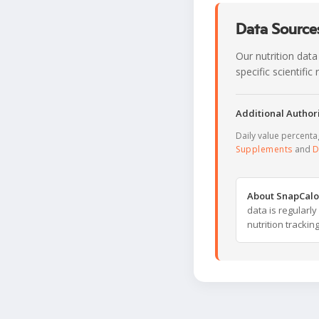
Data Sources
Our nutrition data
specific scientifi
Additional Authori
Daily value percent
Supplements
and
D
About SnapCalo
data is regularl
nutrition trackin