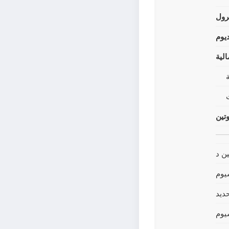
رول
يوم
لية
وتين
ين د
يوم
حديد
يوم