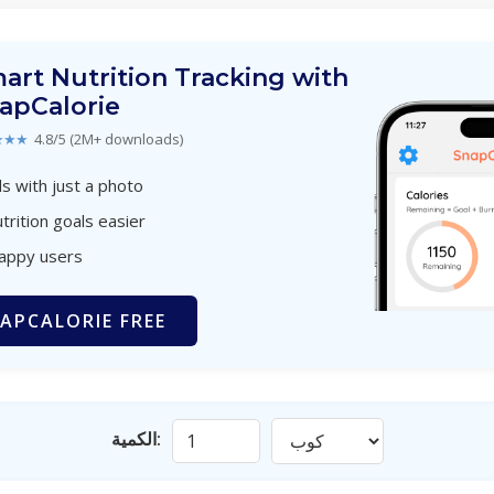
art Nutrition Tracking with
apCalorie
★★★
4.8/5 (2M+ downloads)
s with just a photo
trition goals easier
happy users
APCALORIE FREE
الكمية: