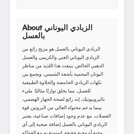
About الزبادي اليوناني
بالعسل
الزبادي اليوناني بالعسل هو مزيج رائع من
الزبادي اليوناني الغني والكريمي والعسل
الذهبي الخالص. ينبعث هذا اللذيذ من مناظر
اليونان المحمية بأشعة الشمس، ويجمع بين
نكهات الزبادي الحامضة والحلاوة الطبيعية
للعسل، مما يخلق توازنًا مثاليًا. مليء
بالبروبيوتيك، إنه رائع لصحة الجهاز الهضمي،
بينما يدعم محتواه العالي من البروتين قوة
العضلات. مع عدم وجود إضافات صناعية، يعتبر
الزبادي اليوناني بالعسل إضافة صحية إلى أي
وجبة أو وجبة خفيفة. استمتع به مع الفواكه