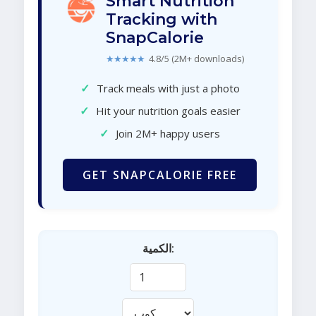
Smart Nutrition
Tracking with
SnapCalorie
★★★★★
4.8/5 (2M+ downloads)
✓
Track meals with just a photo
✓
Hit your nutrition goals easier
✓
Join 2M+ happy users
GET SNAPCALORIE FREE
الكمية: