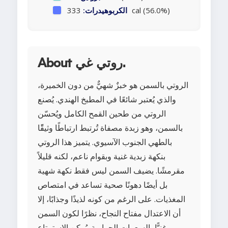
333 cal (56.0%)
الكربوهيدرات:
About روتي غي.
الروتي بالسمن هو خبزٌ شهيٌّ من دون الخميرة،
والذي يُعتبر شائعًا في المطبخ الهندي. يُصنع
الروتي من طحين القمح الكامل ويُحسّن
بالسمن، وهو زبدة مصفاة تُرتبط ارتباطًا وثيقًًا
بالطهي الجنوب الآسيوي. يتميز هذا الروتي
بنكهة زبدية غنية وبقوام ناعم، لكنه قليلاً
مقرمشًا. يضيف السمن ليس فقط نكهة شهية
بل أيضًا دهونًا صحية تساعد في امتصاص
المغذيات. على الرغم من كونه لذيذًا وجذابًا، إلا
أن الاعتدال مفتاح النجاح، نظرًا لكون السمن
غنيًّا بالسعرات الحرارية. يُمكن الاستمتاع