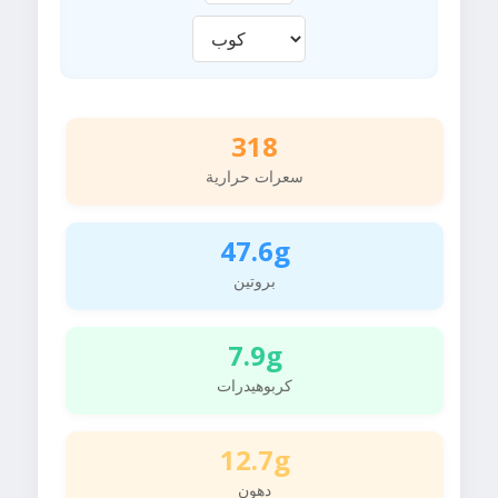
318
سعرات حرارية
47.6g
بروتين
7.9g
كربوهيدرات
12.7g
دهون