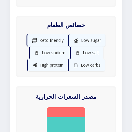
خصائص الطعام
🥓
🍯
Keto friendly
Low sugar
🧂
🧂
Low sodium
Low salt
🥩
🍞
High protein
Low carbs
مصدر السعرات الحرارية