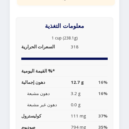
معلومات التغذية
1 cup (238.1g)
السعرات الحرارية
318
القيمة اليومية %*
16%
12.7 g
دهون إجمالية
16%
3.2 g
دهون مشبعة
0.0 g
دهون غير مشبعة
37%
111 mg
كوليسترول
35%
794 mg
صوديوم