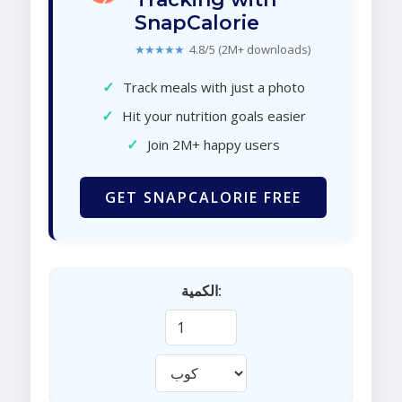
SnapCalorie
★★★★★
4.8/5 (2M+ downloads)
✓
Track meals with just a photo
✓
Hit your nutrition goals easier
✓
Join 2M+ happy users
GET SNAPCALORIE FREE
الكمية: