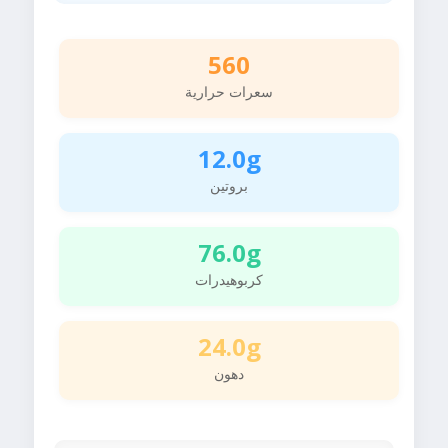
560
سعرات حرارية
12.0g
بروتين
76.0g
كربوهيدرات
24.0g
دهون