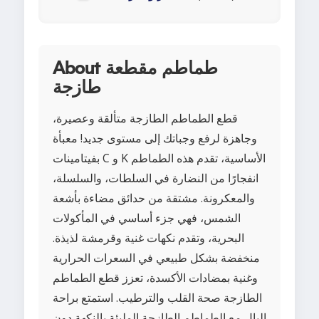
About طماطم مقطعة
طازجة
قطع الطماطم الطازجة متألقة وعصيرة،
وجاهزة لرفع وجباتك إلى مستوى جديد! معبأة
بفيتامينات C و K الأساسية، تقدم هذه الطماطم
انفجارًا من النضارة في السلطات، والسلسلة،
والمعكرونة. مشتقة من حدائق مضاءة بأشعة
الشمس، فهي جزء أساسي في المأكولات
البحرية، وتقدم نكهات غنية وقرمشة لذيذة.
منخفضة بشكل طبيعي في السعرات الحرارية
وغنية بمضادات الأكسدة، تعزز قطع الطماطم
الطازجة صحة القلب والترطيب. استمتع براحة
البال مع الطماطم الطازجة المليئة بالنكهة دون