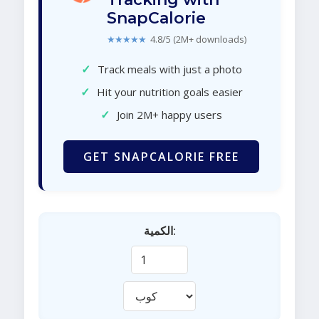
SnapCalorie
★★★★★
4.8/5 (2M+ downloads)
✓
Track meals with just a photo
✓
Hit your nutrition goals easier
✓
Join 2M+ happy users
GET SNAPCALORIE FREE
الكمية: