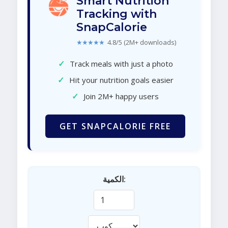
Smart Nutrition
Tracking with
SnapCalorie
★★★★★
4.8/5 (2M+ downloads)
✓
Track meals with just a photo
✓
Hit your nutrition goals easier
✓
Join 2M+ happy users
GET SNAPCALORIE FREE
الكمية: