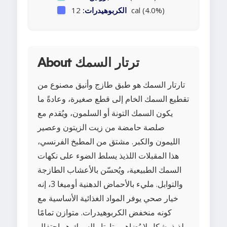
12 cal (4.0%)
الكربوهيدرات:
About ترتار السمك
تارتار السمك هو طبق طازج وأنيق مصنوع من
تقطيع السمك الخام إلى قطع صغيرة، وعادةً ما
يكون السمك التونة أو السلمون، ويُقدم مع
صلصة حامضة من زيت الزيتون وعصير
الليمون والكبر. مشتق من المطبخ الفرنسي،
هذا المقبلات اللذيذ يسلط الضوء على نكهات
السمك الطبيعية، ويُحسّن بالأعشاب الطازجة
والتوابل. مليء بالأحماض الدهنية أوميغا 3، إنه
خيار صحي يوفر المواد الغذائية الأساسية مع
كونه منخفض الكربوهيدرات. متوازن تمامًا
ولذيذ بشكل لا يُضاهى، تارتار السمك هو احتفال