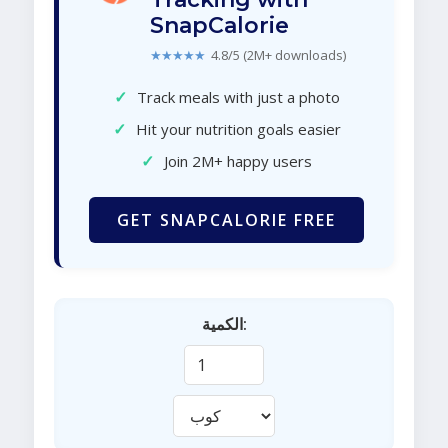
SnapCalorie
★★★★★
4.8/5 (2M+ downloads)
✓
Track meals with just a photo
✓
Hit your nutrition goals easier
✓
Join 2M+ happy users
GET SNAPCALORIE FREE
الكمية: