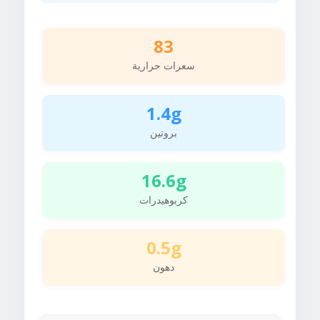
83
سعرات حرارية
1.4g
بروتين
16.6g
كربوهيدرات
0.5g
دهون