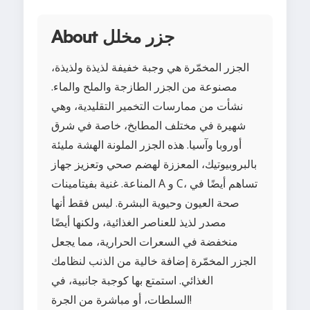
About جزر مخلل
الجزر المخمّرة هي وجبة خفيفة لذيذة ولذيذة،
مصنوعة من الجزر الطازجة والملح والماء.
نشأت من ممارسات التخمير التقليدية، وهي
شهيرة في مختلف المطابخ، خاصة في شرق
أوروبا وآسيا. هذه الجزر الملونة الهشة مليئة
بالبروبيوتيك، المعززة لهضم صحي وتعزيز جهاز
المناعة. غنية بفيتامينات A و C، تساهم أيضًا في
صحة العيون وحيوية البشرة. ليس فقط أنها
مصدر لذيذ للعناصر الغذائية، ولكنها أيضًا
منخفضة في السعرات الحرارية، مما يجعل
الجزر المخمّرة إضافة خالية من الذنب لنظامك
الغذائي. استمتع بها كوجبة جانبية، في
السلطات، أو مباشرة من الجرة!