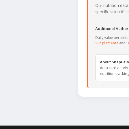
Our nutrition data
specific scientifi
Additional Authori
Daily value percent
Supplements
and
D
About SnapCalo
data is regularl
nutrition trackin