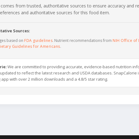
 comes from trusted, authoritative sources to ensure accuracy and rel
c references and authoritative sources for this food item.
tative Sources:
ages based on
FDA guidelines
. Nutrient recommendations from
NIH Office of 
ietary Guidelines for Americans
.
rie:
We are committed to providing accurate, evidence-based nutrition inf
y updated to reflect the latest research and USDA databases. SnapCalorie i
g app with over 2 million downloads and a 4.8/5 star rating.