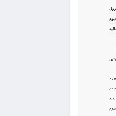
رول
يوم
لية
وتين
ين د
يوم
حديد
يوم