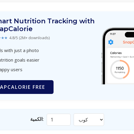
art Nutrition Tracking with
apCalorie
★★★
4.8/5 (2M+ downloads)
s with just a photo
trition goals easier
happy users
APCALORIE FREE
الكمية: