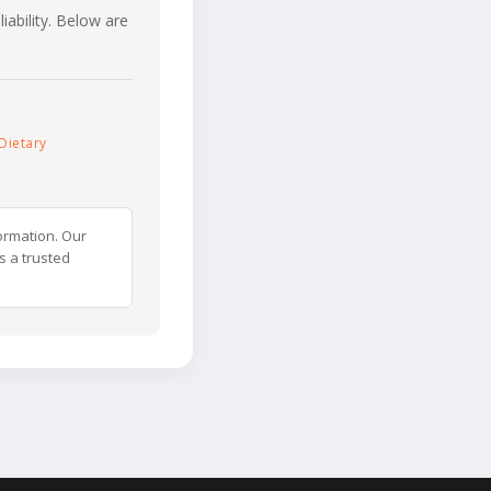
iability. Below are
Dietary
ormation. Our
s a trusted