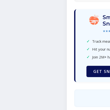
Sm
Sn
★★
✓
Track meal
✓
Hit your nu
✓
Join 2M+ 
GET SN