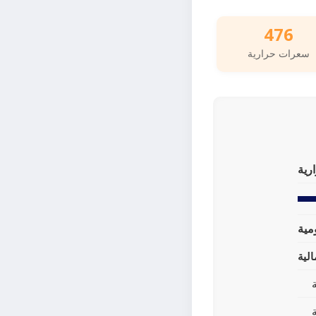
476
سعرات حرارية
رية
لية