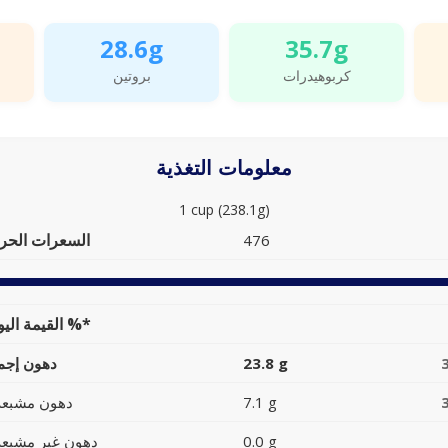
28.6g
35.7g
كربوهيدرات
بروتين
معلومات التغذية
1 cup (238.1g)
السعرات الحرا
476
القيمة اليومية %*
23.8 g
دهون إجما
7.1 g
دهون مشبعة
0.0 g
دهون غير مشبعة