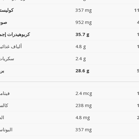
1
357 mg
كوليست
952 mg
صود
35.7 g
كربوهيدرات إجما
4.8 g
ألياف غذائية
2.4 g
سكريات
28.6 g
بر
2.4 mcg
فيتام
238 mg
كالس
4.8 mg
ال
357 mg
البوتاس