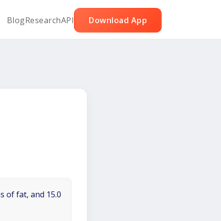
Blog
Research
API
Download App
 of fat, and 15.0