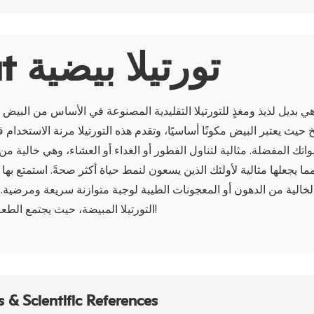
About تورتيلا بيضية
 هي بديل لذيذ ومغذٍ للتورتيلا التقليدية المصنوعة في الأساس من البيض 
حيث يعتبر البيض مكونًا أساسيًا، وتقدم هذه التورتيلا مرنة الاستخدام ق
تك المفضلة. مثالية لتناول الفطور أو الغداء أو العشاء، وهي خالية م
ما يجعلها مثالية لأولئك الذين يسعون لنمط حياة أكثر صحةً. استمتع ب
الخالية من الدهون أو المعجونات الطيبة لوجبة متوازنة سريعة ومرضية
التورتيلا المبيضة، حيث يجتمع الطعم مع القيمة الغذائية!
 & Scientific References