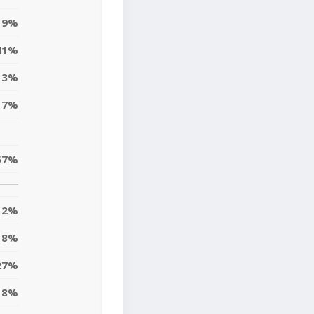
19%
41%
13%
17%
57%
12%
18%
27%
8%