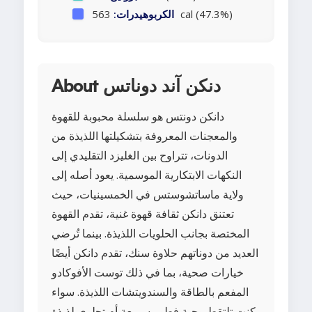
563 cal (47.3%)
الكربوهيدرات:
About دنكن آند دوناتس
دانكن دونتس هو سلسلة محبوبة للقهوة
والمعجنات المعروفة بتشكيلتها اللذيذة من
الدونات، تتراوح بين الغليزد التقليدي إلى
النكهات الابتكارية الموسمية. يعود أصله إلى
ولاية ماساتشوستس في الخمسينيات، حيث
تعتنق دانكن ثقافة قهوة غنية، تقدم القهوة
المختصة بجانب الحلويات اللذيذة. بينما تُرضي
العديد من دوناتهم حلاوة سنك، تقدم دانكن أيضًا
خيارات صحية، بما في ذلك توست الأفوكادو
المفعم بالطاقة والسندويتشات اللذيذة. سواء
كنت تلتقط وجبة فطور سريعة أم تحلوى لذيذة