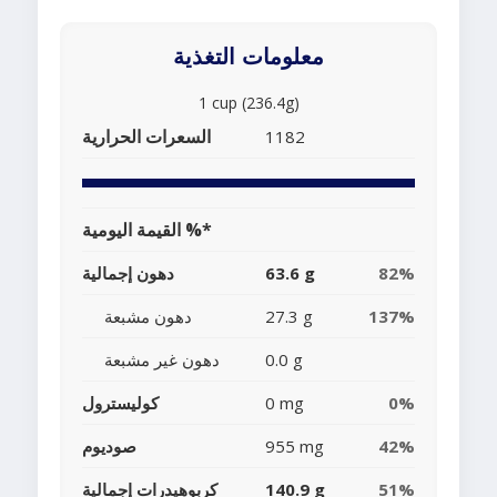
معلومات التغذية
1 cup (236.4g)
السعرات الحرارية
1182
القيمة اليومية %*
82%
63.6 g
دهون إجمالية
137%
27.3 g
دهون مشبعة
0.0 g
دهون غير مشبعة
0%
0 mg
كوليسترول
42%
955 mg
صوديوم
51%
140.9 g
كربوهيدرات إجمالية