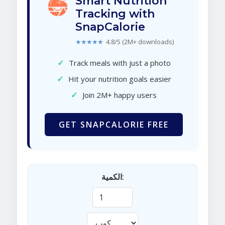
Smart Nutrition
Tracking with
SnapCalorie
★★★★★
4.8/5 (2M+ downloads)
✓
Track meals with just a photo
✓
Hit your nutrition goals easier
✓
Join 2M+ happy users
GET SNAPCALORIE FREE
الكمية: