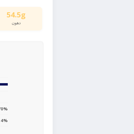
54.5g
دهون
70%
14%