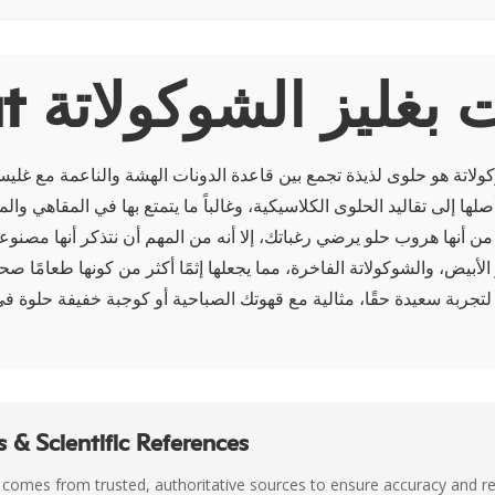
دونات بغليز الشوكولاتة
ولاتة هو حلوى لذيذة تجمع بين قاعدة الدونات الهشة والناعمة مع غليسة
صلها إلى تقاليد الحلوى الكلاسيكية، وغالباً ما يتمتع بها في المقاهي وال
من أنها هروب حلو يرضي رغباتك، إلا أنه من المهم أن نتذكر أنها مصنوع
لأبيض، والشوكولاتة الفاخرة، مما يجعلها إثمًا أكثر من كونها طعامًا صحي
 & Scientific References
 comes from trusted, authoritative sources to ensure accuracy and rel