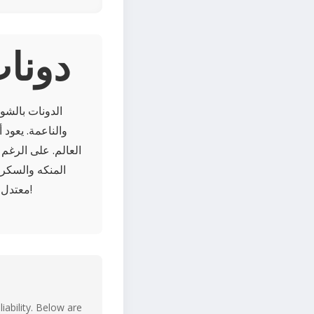
About 
الدونات بالشوك
والناعمة. يعود أ
العالم. على الرغم 
المنكه والسكر ا
معتدل لتجربة سعيدة حقًا، مثالية مع قهوتك الصباحية أو كوجبة خفيفة حلوة في فترة ما بعد الظهر!
iability. Below are