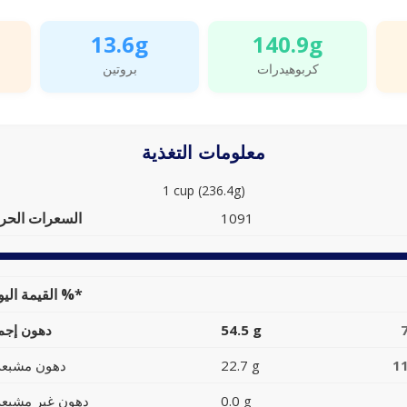
13.6g
140.9g
كربوهيدرات
بروتين
معلومات التغذية
1 cup (236.4g)
السعرات الحرا
1091
القيمة اليومية %*
54.5 g
دهون إجما
1
22.7 g
دهون مشبعة
0.0 g
دهون غير مشبعة