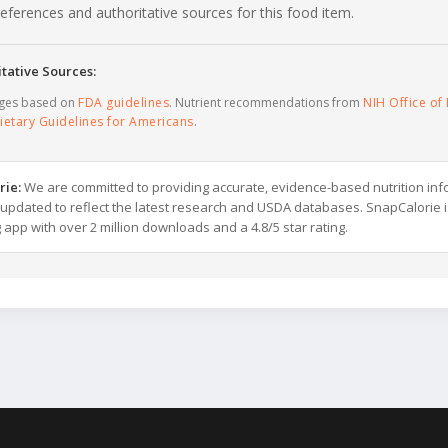
c references and authoritative sources for this food item.
tative Sources:
ages based on
FDA guidelines
. Nutrient recommendations from
NIH Office of 
ietary Guidelines for Americans
.
rie:
We are committed to providing accurate, evidence-based nutrition inf
y updated to reflect the latest research and USDA databases. SnapCalorie i
g app with over 2 million downloads and a 4.8/5 star rating.