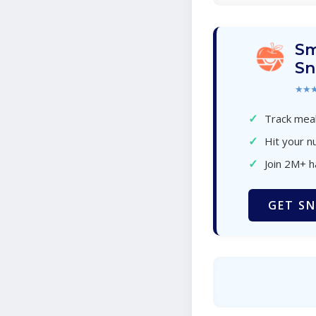
Sm
Sn
★★
✓
Track meal
✓
Hit your nu
✓
Join 2M+ 
GET SN