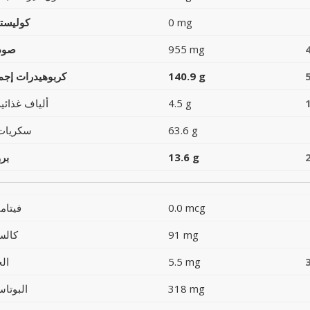
0 mg
كوليست
955 mg
صود
140.9 g
كربوهيدرات إجما
4.5 g
ألياف غذائية
63.6 g
سكريات
13.6 g
بر
0.0 mcg
فيتام
91 mg
كالس
5.5 mg
ال
318 mg
البوتاس