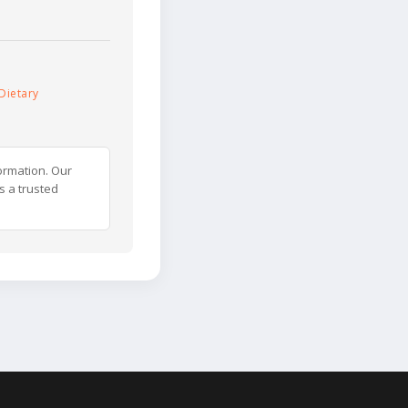
Dietary
ormation. Our
s a trusted