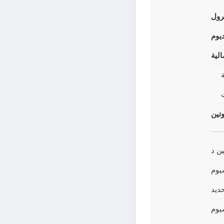
رول
يوم
لية
وتين
ين د
يوم
حديد
يوم