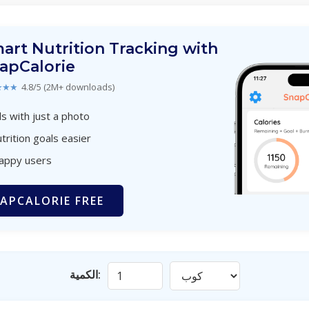
art Nutrition Tracking with
apCalorie
★★★
4.8/5 (2M+ downloads)
s with just a photo
trition goals easier
happy users
APCALORIE FREE
الكمية: