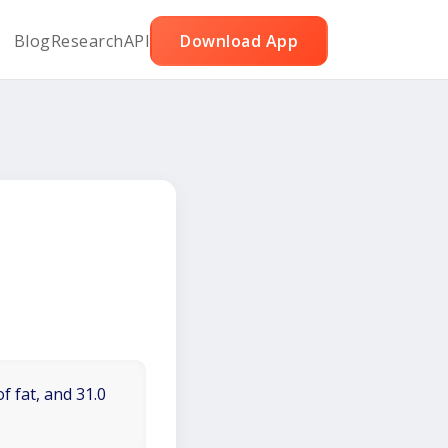
Blog
Research
API
Download App
f fat, and 31.0