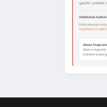
specific scientifi
Additional Authori
Daily value percent
Supplements
and
D
About SnapCalo
data is regularl
nutrition trackin