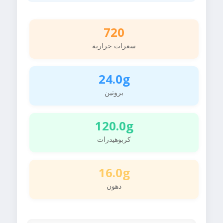
720
سعرات حرارية
24.0g
بروتين
120.0g
كربوهيدرات
16.0g
دهون