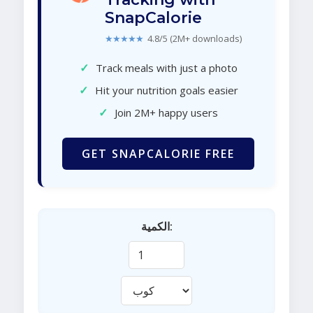
SnapCalorie
★★★★★
4.8/5 (2M+ downloads)
✓
Track meals with just a photo
✓
Hit your nutrition goals easier
✓
Join 2M+ happy users
GET SNAPCALORIE FREE
الكمية: