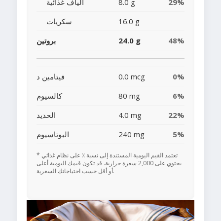
29%
8.0 g
ألياف غذائية
16.0 g
سكريات
48%
24.0 g
بروتين
0%
0.0 mcg
فيتامين د
6%
80 mg
كالسيوم
22%
4.0 mg
الحديد
5%
240 mg
البوتاسيوم
* تعتمد القيم اليومية المستندة إلى نسبة ٪ على نظام غذائي
يحتوي على 2,000 سعرة حرارية. قد تكون قيمك اليومية أعلى
أو أقل حسب احتياجاتك السعرية.