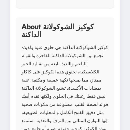
About كوكيز الشوكولاتة
الداكنة
كوكيز الشوكولاتة الداكنة هي حلوى غنية ولذيذة
تجمع بين الشوكولاتة الداكنة الفاخرة والقوام
الناعم واللذيذ. نابعة من تقاليد الخبز
الكلاسيكية، تحتوي هذه الكوكيز على كاكاو
ممتاز، مما يمنحها نكهة عميقة ومكثفة. غنية
بمضادات الأكسدة، تشبع الشوكولاتة الداكنة
ليس فقط رغبتك في الحلوى ولكنها تقدم أيضًا
فوائد لصحة القلب. مصنوعة من مكونات صحية
مثل دقيق القمح الكامل والمحليات الطبيعية،
إنها التوازن المثالي بين الترف والتغذية. استمتع
بهذه الكوكيز كوجبة خفيفة شهية أو حلوى دون