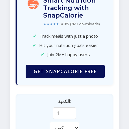
Smart Nutrition
Tracking with
SnapCalorie
★★★★★
4.8/5 (2M+ downloads)
✓
Track meals with just a photo
✓
Hit your nutrition goals easier
✓
Join 2M+ happy users
GET SNAPCALORIE FREE
الكمية: