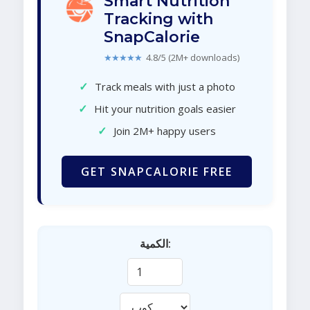
Smart Nutrition
Tracking with
SnapCalorie
★★★★★
4.8/5 (2M+ downloads)
✓
Track meals with just a photo
✓
Hit your nutrition goals easier
✓
Join 2M+ happy users
GET SNAPCALORIE FREE
الكمية: