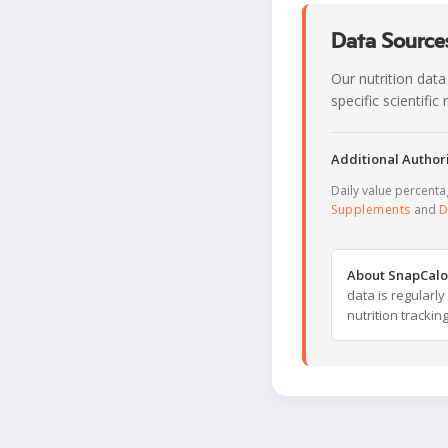
Data Sources
Our nutrition data
specific scientifi
Additional Authori
Daily value percent
Supplements
and
D
About SnapCalo
data is regularl
nutrition trackin