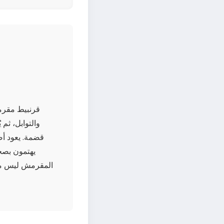
قرنبيط مقرمش
والتوابل، ثم
قضمة. يعود أص
يهتمون بصحت
المقرمش ليس مجر