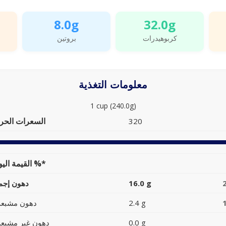
8.0g
32.0g
كربوهيدرات
بروتين
معلومات التغذية
1 cup (240.0g)
السعرات الحرا
320
القيمة اليومية %*
16.0 g
دهون إجما
2.4 g
دهون مشبعة
0.0 g
دهون غير مشبعة