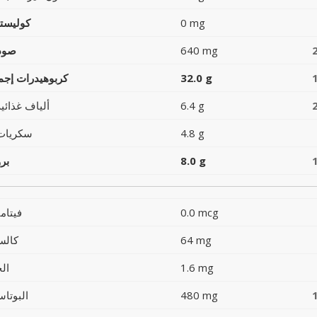
0 mg
كوليست
640 mg
صود
32.0 g
كربوهيدرات إجما
6.4 g
ألياف غذائية
4.8 g
سكريات
8.0 g
بر
0.0 mcg
فيتام
64 mg
كالس
1.6 mg
ال
480 mg
البوتاس