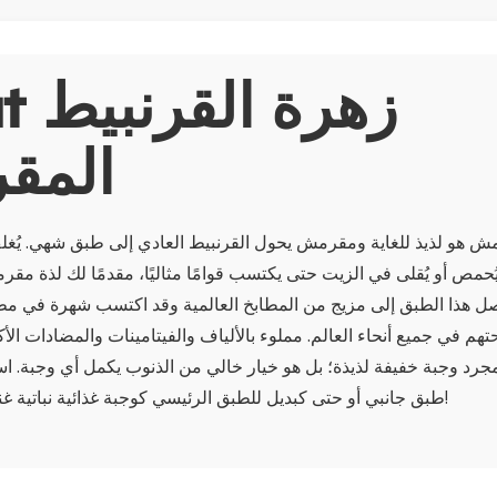
About
المق
 هو لذيذ للغاية ومقرمش يحول القرنبيط العادي إلى طبق شهي. يُغل
 يُحمص أو يُقلى في الزيت حتى يكتسب قوامًا مثاليًا، مقدمًا لك لذة 
ل هذا الطبق إلى مزيج من المطابخ العالمية وقد اكتسب شهرة في مط
هم في جميع أنحاء العالم. مملوء بالألياف والفيتامينات والمضادات الأ
د وجبة خفيفة لذيذة؛ بل هو خيار خالي من الذنوب يكمل أي وجبة. است
طبق جانبي أو حتى كبديل للطبق الرئيسي كوجبة غذائية نباتية غنية بالعناصر الغذائية!