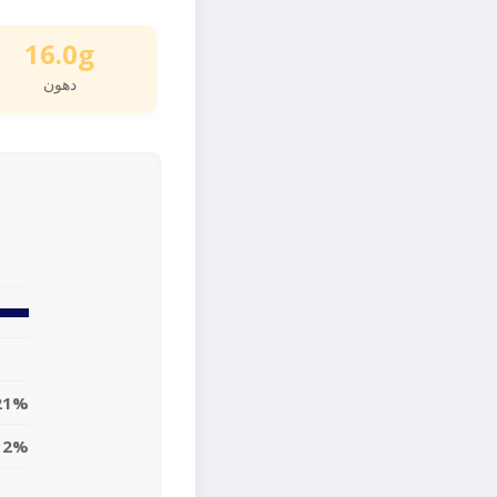
16.0g
دهون
21%
12%