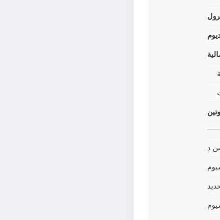
رول
يوم
لية
وتين
ين د
يوم
حديد
يوم