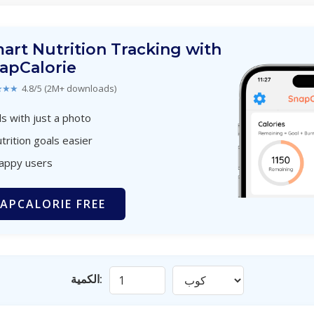
art Nutrition Tracking with
apCalorie
★★★
4.8/5 (2M+ downloads)
s with just a photo
trition goals easier
happy users
APCALORIE FREE
الكمية: