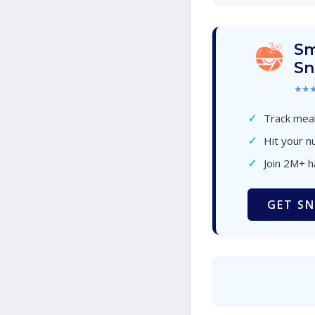
Sm
Sn
★★
✓
Track meal
✓
Hit your nu
✓
Join 2M+ 
GET SN