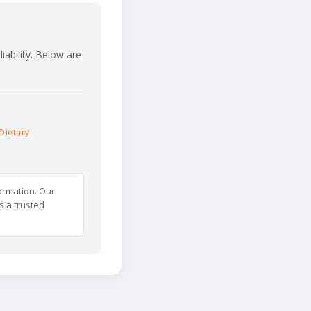
iability. Below are
Dietary
ormation. Our
s a trusted