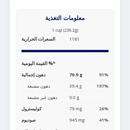
معلومات التغذية
1 cup (236.2g)
السعرات الحرارية
1181
القيمة اليومية %*
91%
70.9 g
دهون إجمالية
197%
39.4 g
دهون مشبعة
0.0 g
دهون غير مشبعة
26%
79 mg
كوليسترول
41%
945 mg
صوديوم