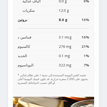
0%
0.0 g
ألياف غذائية
12.0 g
سكريات
16%
8.0 g
بروتين
16%
3.1 mcg
فيتامين د
21%
276 mg
كالسيوم
1%
0.1 mg
الحديد
7%
322 mg
البوتاسيوم
* تعتمد القيم اليومية المستندة إلى نسبة ٪ على نظام غذائي
يحتوي على 2,000 سعرة حرارية. قد تكون قيمك اليومية أعلى
أو أقل حسب احتياجاتك السعرية.