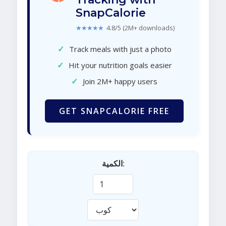
SnapCalorie
★★★★★
4.8/5 (2M+ downloads)
✓
Track meals with just a photo
✓
Hit your nutrition goals easier
✓
Join 2M+ happy users
GET SNAPCALORIE FREE
الكمية: