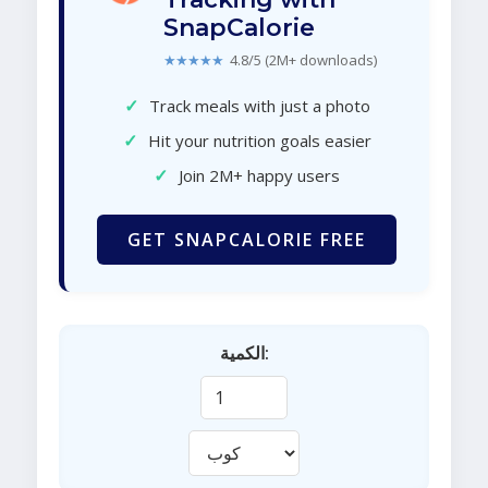
SnapCalorie
★★★★★
4.8/5 (2M+ downloads)
✓
Track meals with just a photo
✓
Hit your nutrition goals easier
✓
Join 2M+ happy users
GET SNAPCALORIE FREE
الكمية: