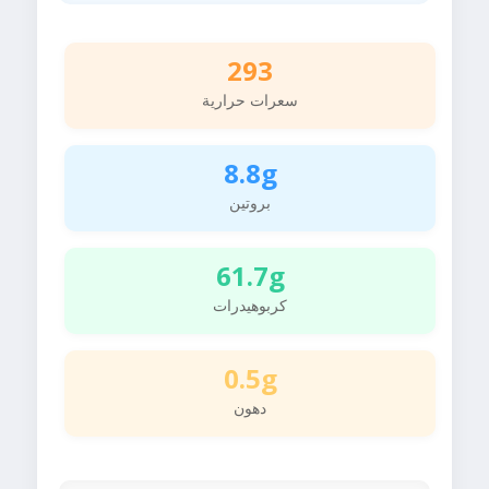
293
سعرات حرارية
8.8g
بروتين
61.7g
كربوهيدرات
0.5g
دهون