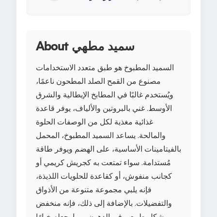
About سميد مطهي
السميد المطبوخ هو طبق متعدد الاستخدامات
مصنوع من القمح الصلد المطحون ناعمًا،
ويُستخدم غالبًا في المطابخ الإيطالية والشرق
الأوسط. غني بالبروتين والألياف، يوفر قاعدة
غذائية مغذية لكل من الوصفات الحلوة
والمالحة. يساعد السميد المطبوخ، المحمل
بالفيتامينات الأساسية، على الهضم ويوفر طاقة
مُستدامة. سواء تمتعت به كجريش كريمي أو
كجانب منفوش، أو كقاعدة للحلويات اللذيذة،
فإنه يلبي مجموعة متنوعة من الأذواق
والتفضيلات. بالإضافة إلى ذلك، فإنه منخفض
بشكل طبيعي في الدهون، مما يجعله خيارًا