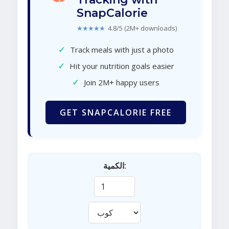
SnapCalorie
★★★★★
4.8/5 (2M+ downloads)
✓
Track meals with just a photo
✓
Hit your nutrition goals easier
✓
Join 2M+ happy users
GET SNAPCALORIE FREE
الكمية: