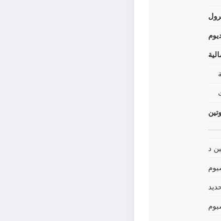
رول
يوم
لية
وتين
ين د
يوم
حديد
يوم