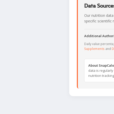
Data Sources
Our nutrition data
specific scientifi
Additional Authori
Daily value percent
Supplements
and
D
About SnapCalo
data is regularl
nutrition trackin