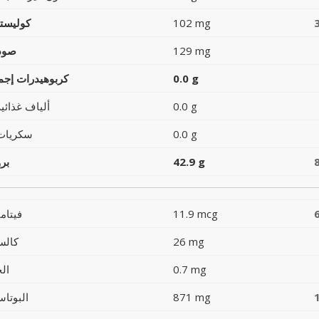
102 mg
كوليست
129 mg
صود
0.0 g
كربوهيدرات إجما
0.0 g
ألياف غذائية
0.0 g
سكريات
42.9 g
بر
11.9 mcg
فيتام
26 mg
كالس
0.7 mg
ال
871 mg
البوتاس