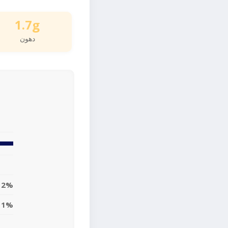
1.7g
دهون
2%
1%