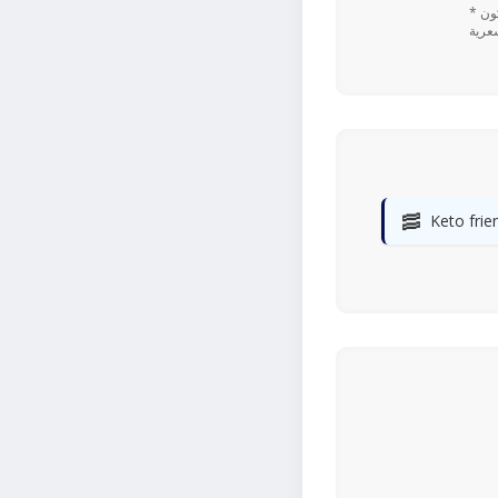
* تعتمد القيم اليومية المستندة إلى نسبة ٪ على نظام غذائي يحتوي على 2,000 سعرة حرارية. قد تكون
🥓
Keto frie