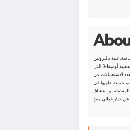
ة. غنية بالبروتين
النباتي، ومنخفضة السعرات الحرارية، ومليئة بالعناصر الغذائية الأساسية مثل الأحماض الدهنية أوميغا-3 التي
دد الاستعمالات في
سواء تمت طهيها في
من المفضلة بين عشاق