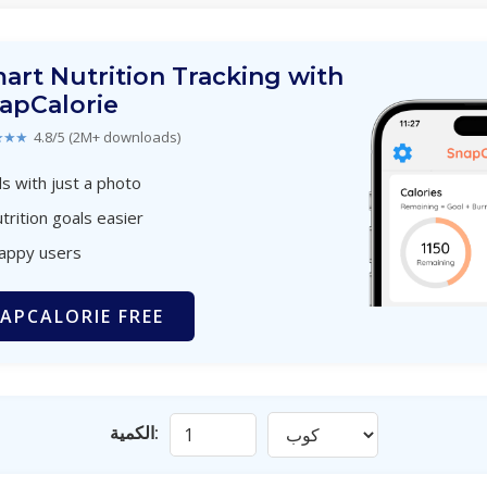
art Nutrition Tracking with
apCalorie
★★★
4.8/5 (2M+ downloads)
s with just a photo
trition goals easier
happy users
APCALORIE FREE
الكمية: