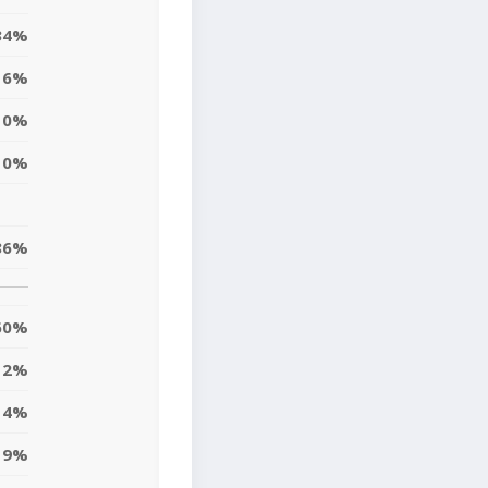
34%
6%
0%
0%
86%
60%
2%
4%
19%