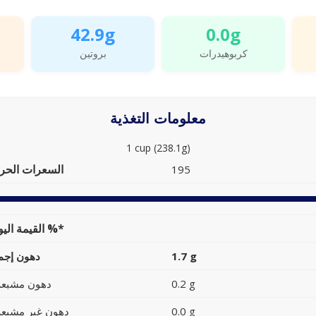
42.9g
0.0g
كربوهيدرات
بروتين
معلومات التغذية
1 cup (238.1g)
السعرات الحرا
195
القيمة اليومية %*
1.7 g
دهون إجما
0.2 g
دهون مشبعة
0.0 g
دهون غير مشبعة