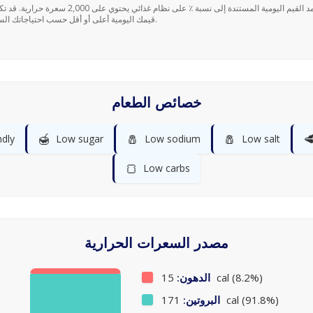
قيمك اليومية أعلى أو أقل حسب احتياجاتك السعرية.
خصائص الطعام
🍯
🧂
🧂

ndly
Low sugar
Low sodium
Low salt
🍞
Low carbs
مصدر السعرات الحرارية
الدهون:
15 cal (8.2%)
البروتين:
171 cal (91.8%)