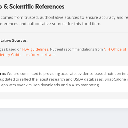
 & Scientific References
 comes from trusted, authoritative sources to ensure accuracy and rel
c references and authoritative sources for this food item.
tative Sources:
ages based on
FDA guidelines
. Nutrient recommendations from
NIH Office of 
ietary Guidelines for Americans
.
rie:
We are committed to providing accurate, evidence-based nutrition inf
y updated to reflect the latest research and USDA databases. SnapCalorie i
g app with over 2 million downloads and a 4.8/5 star rating.