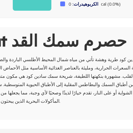
0 cal (0.0%)
الكربوهيدرات:
About حصرم سمك القد
كود طرية وهشة تأتي من مياه شمال المحيط الأطلسي الباردة والصافي
قلب. مشهورة بنكهتها اللطيفة، شريحة سمك سادين كود هي مكون متع
ن أطباق السمك والبطاطس المقلية إلى الأطباق الحيوية المتوسطية. 
لشواية أو على النار، تقدم خيارًا لذيذًا وصحيًا لأي وجبة، مما يجعلها 
المأكولات البحرية الذين يبحثون عن خيار غذائي مغذٍ.