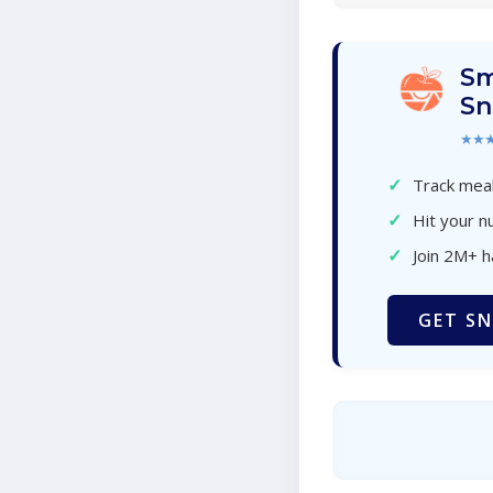
Sm
Sn
★★
✓
Track meal
✓
Hit your nu
✓
Join 2M+ 
GET SN