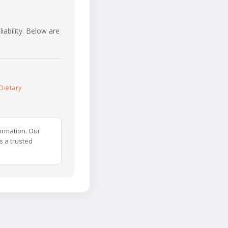
iability. Below are
Dietary
ormation. Our
s a trusted