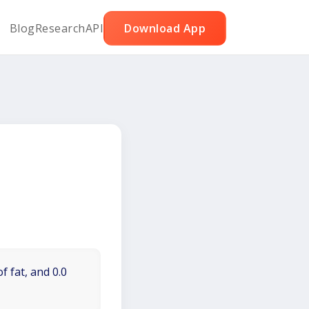
Blog
Research
API
Download App
f fat, and 0.0