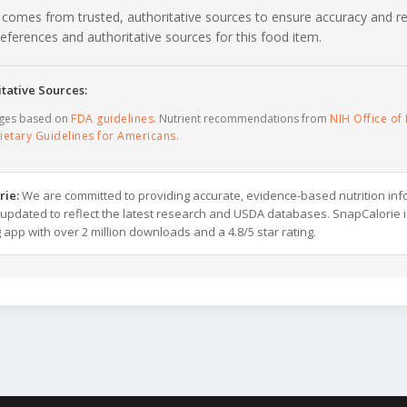
 comes from trusted, authoritative sources to ensure accuracy and rel
c references and authoritative sources for this food item.
tative Sources:
ages based on
FDA guidelines
. Nutrient recommendations from
NIH Office of 
ietary Guidelines for Americans
.
rie:
We are committed to providing accurate, evidence-based nutrition inf
y updated to reflect the latest research and USDA databases. SnapCalorie i
g app with over 2 million downloads and a 4.8/5 star rating.