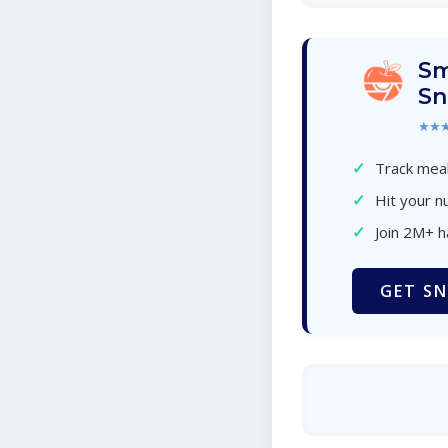
Sm
Sn
★★
✓
Track meal
✓
Hit your nu
✓
Join 2M+ 
GET SN