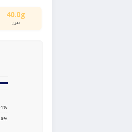
40.0g
دهون
51%
20%