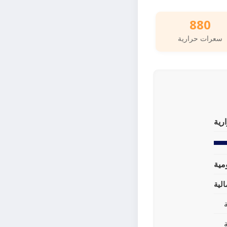
880
سعرات حرارية
رية
لية