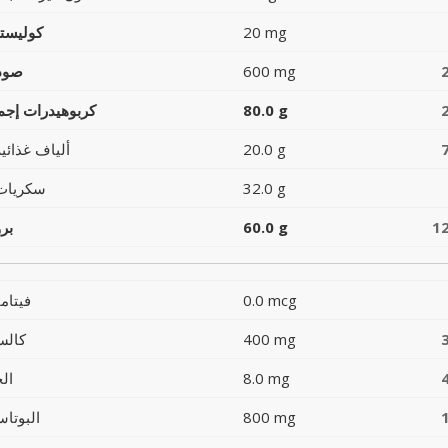
20 mg
كوليست
600 mg
صود
80.0 g
كربوهيدرات إجما
20.0 g
ألياف غذائية
32.0 g
سكريات
1
60.0 g
بر
0.0 mcg
فيتام
400 mg
كالس
8.0 mg
ال
800 mg
البوتاس