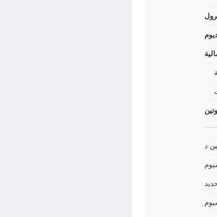
رول
يوم
لية
وتين
ين د
يوم
حديد
يوم