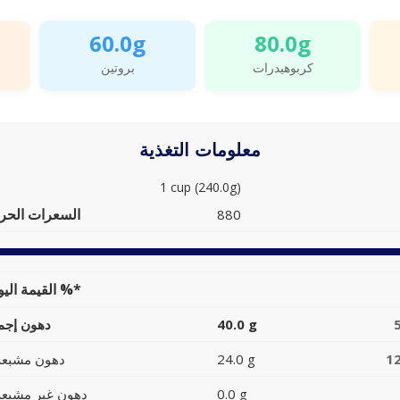
60.0g
80.0g
كربوهيدرات
بروتين
معلومات التغذية
1 cup (240.0g)
السعرات الحرا
880
القيمة اليومية %*
40.0 g
دهون إجما
1
24.0 g
دهون مشبعة
0.0 g
دهون غير مشبعة