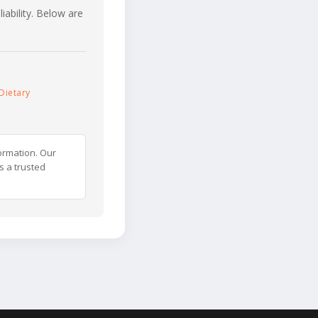
iability. Below are
Dietary
ormation. Our
s a trusted