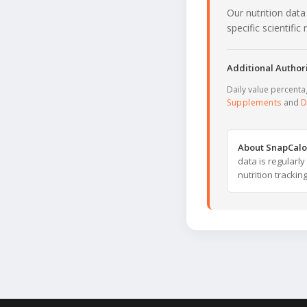
Our nutrition data
specific scientifi
Additional Authori
Daily value percent
Supplements
and
D
About SnapCalo
data is regularl
nutrition trackin