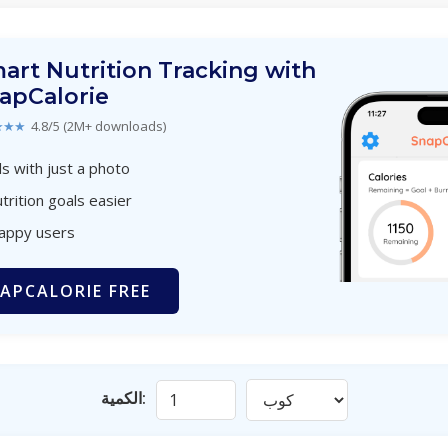
art Nutrition Tracking with
apCalorie
★★★
4.8/5 (2M+ downloads)
s with just a photo
trition goals easier
happy users
APCALORIE FREE
الكمية: