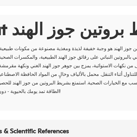
شريط بروتين جوز الهند
 جوز الهند هو وجبة خفيفة لذيذة ومغذية مصنوعة من مكونات طبيعية ب
ي بالبروتين النباتي على رقائق جوز الهند الطبيعية، والمكسرات الصحية
 من نكهات الاستوائية، يمزج بين جوهر جوز الهند الغني ونكهة مقرمشة
للتناول أثناء التنقل. محمل بالألياف وخالٍ من المواد الحافظة الاصطنا
ناسب مع الخيارات الصحية. استمتع بشريط البروتين من جوز الهند للحص
الطاقة تمد يومك بالحيوية - دون التنازل عن الطعم!
 & Scientific References