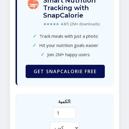
Smart Nutrition
Tracking with
SnapCalorie
★★★★★
4.8/5 (2M+ downloads)
✓
Track meals with just a photo
✓
Hit your nutrition goals easier
✓
Join 2M+ happy users
GET SNAPCALORIE FREE
الكمية: