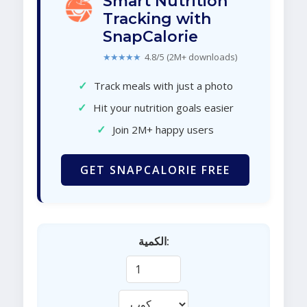
Smart Nutrition
Tracking with
SnapCalorie
★★★★★
4.8/5 (2M+ downloads)
✓
Track meals with just a photo
✓
Hit your nutrition goals easier
✓
Join 2M+ happy users
GET SNAPCALORIE FREE
الكمية: