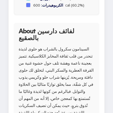
600 cal (60.2%)
الكربوهيدرات:
About لفائف دارسين
بالصقيع
السينامون سكرول بالشراب هو حلوى لذيذة
تنحدر من قلب ثقافة المخابز الكلاسيكية. تتميز
بعجينة ناعمة وهشة تلف حول حشوة غنية من
القرفة العطرية والسكر البني، لتخلق لك حلوى
دافئة ومريحة. يُزينها شراب حلو وكريمي يذوب
في كل شقّة، مما يخلق توازنًا مثاليًا بين الحلاوة
والتوابل. فبالرغم من كونها لذيذة وغالبًا ما
تُستمتع بها كمعجن خاص، إلا أنه من المهم أن
تُذوق بتروٍ، حيث يمكن أن تضيف السكريات
اللذيذة بسرعة. تُعد هذه السكرولة اللذيذة