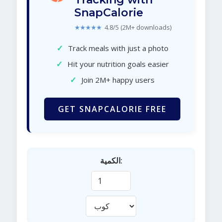
SnapCalorie
★★★★★
4.8/5 (2M+ downloads)
✓
Track meals with just a photo
✓
Hit your nutrition goals easier
✓
Join 2M+ happy users
GET SNAPCALORIE FREE
الكمية: