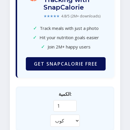
SnapCalorie
★★★★★
4.8/5 (2M+ downloads)
✓
Track meals with just a photo
✓
Hit your nutrition goals easier
✓
Join 2M+ happy users
GET SNAPCALORIE FREE
الكمية: