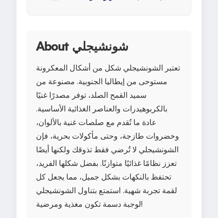
About شونشيجلي
تعتبر الشونشيجلي شكل من أشكال المعكرونة
مستوحى من إيطاليا الجنوبية. مصنوعة من
سميد القمح الصلد، توفر مصدرًا غنيًا
بالكربوهيدرات والعناصر الغذائية الأساسية.
عادة ما تُقدم مع صلصات غنية بالألوان،
وخضروات طازجة، وحتى مأكولات بحرية، فإن
الشونشيجلي لا تُرضي فقط تذوقك ولكنها أيضًا
تعزز نظامًا غذائيًا متوازنًا. بفضل شكلها الفريد،
تحتفظ بالنكهات بشكل جميل، مما يجعل كل
لقمة تجربة شهية. استمتع بتناول الشونشيجلي
لوجبة دسمة تكون مغذية ومرضية!