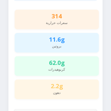
314
سعرات حرارية
11.6g
بروتين
62.0g
كربوهيدرات
2.2g
دهون