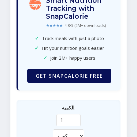
Smart Nutrition
Tracking with
SnapCalorie
★★★★★
4.8/5 (2M+ downloads)
✓
Track meals with just a photo
✓
Hit your nutrition goals easier
✓
Join 2M+ happy users
GET SNAPCALORIE FREE
الكمية: