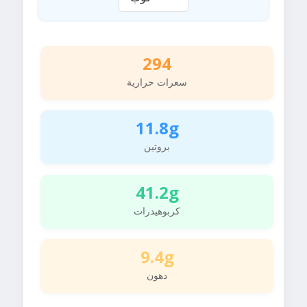
294
سعرات حرارية
11.8g
بروتين
41.2g
كربوهيدرات
9.4g
دهون