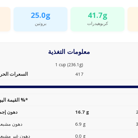
25.0g
41.7g
كربوهيدرات
بروتين
معلومات التغذية
1 cup (236.1g)
السعرات الحرا
417
القيمة اليومية %*
16.7 g
دهون إجما
6.9 g
دهون مشبعة
0.0 g
دهون غير مشبعة