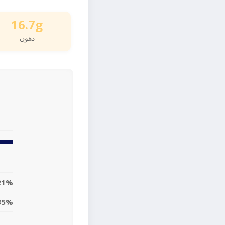
16.7g
دهون
21%
35%