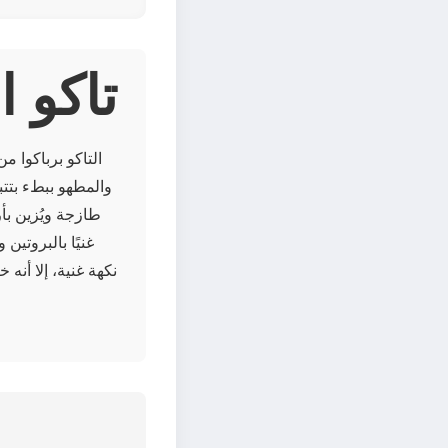
About ت
التاكو برباكوا 
والمطهو ببطء بتتبي
طازجة ويُزين بأ
غنيًا بالبروتين
نكهة غنية، إلا أنه