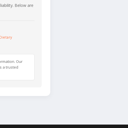
iability. Below are
Dietary
ormation. Our
s a trusted