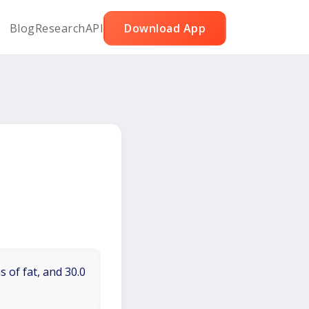
Blog
Research
API
Download App
 of fat, and 30.0