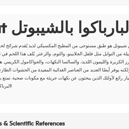
اكو البارباكوا بالشيبوتل
من شيبوتل هو طبق مستوحى من المطبخ المكسيكي لذيذ يُقدم شرائح لحم ا
لة من التوابل مثل فلفل الجلابينو، والثوم، والزعتر. يُلف هذا اللحم في تو
رز الكزبرة والليمون اللذيذ، والسالسا النكهات، والجواكامول الكريمي.
 ولكنه يوفر أيضًا العديد من العناصر الغذائية المفيدة من الحشوات الطاز
 خيار رائع لأولئك الذين يبحثون عن نكهات جريئة مع مكونات صحية. تمتع ب
البرباكوا من شيبوتل اليوم!
 & Scientific References