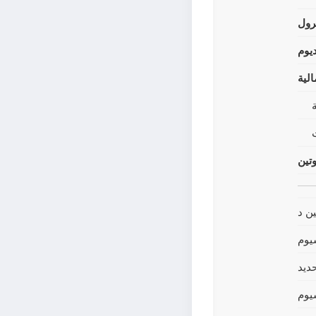
رول
يوم
لية
وتين
ين د
يوم
حديد
يوم