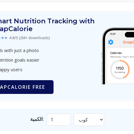
art Nutrition Tracking with
apCalorie
★★★
4.8/5 (2M+ downloads)
s with just a photo
trition goals easier
happy users
APCALORIE FREE
الكمية: