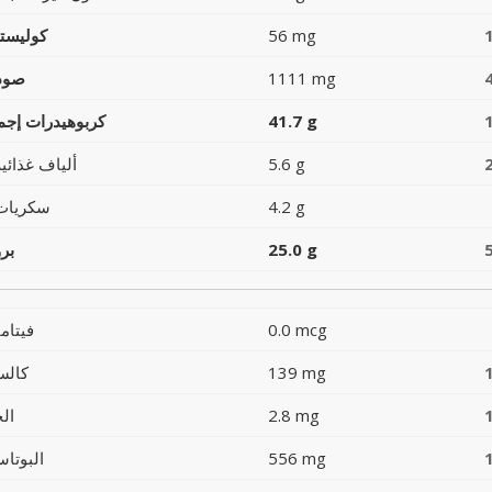
56 mg
كوليست
1111 mg
صود
41.7 g
كربوهيدرات إجما
5.6 g
ألياف غذائية
4.2 g
سكريات
25.0 g
بر
0.0 mcg
فيتام
139 mg
كالس
2.8 mg
ال
556 mg
البوتاس