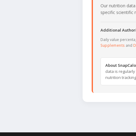
Our nutrition data
specific scientifi
Additional Authori
Daily value percent
Supplements
and
D
About SnapCalo
data is regularl
nutrition trackin