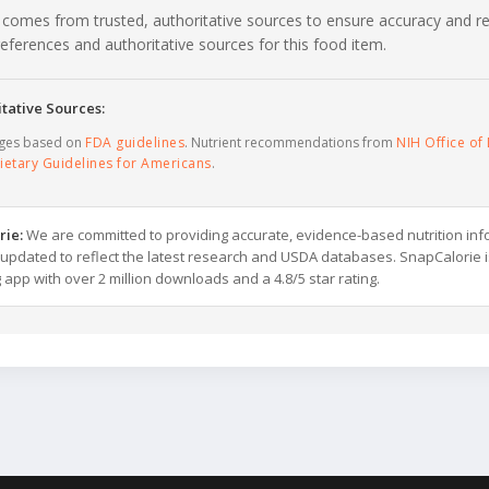
 comes from trusted, authoritative sources to ensure accuracy and rel
c references and authoritative sources for this food item.
tative Sources:
ages based on
FDA guidelines
. Nutrient recommendations from
NIH Office of 
ietary Guidelines for Americans
.
rie:
We are committed to providing accurate, evidence-based nutrition inf
y updated to reflect the latest research and USDA databases. SnapCalorie i
g app with over 2 million downloads and a 4.8/5 star rating.