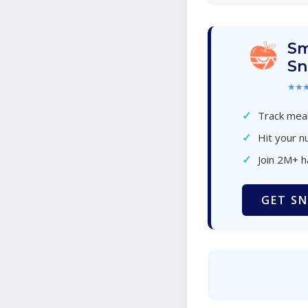
Sm
Sn
★★
✓
Track meal
✓
Hit your nu
✓
Join 2M+ 
GET SN