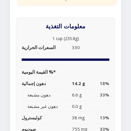
معلومات التغذية
1 cup (235.8g)
السعرات الحرارية
330
القيمة اليومية %*
18%
14.2 g
دهون إجمالية
33%
6.6 g
دهون مشبعة
0.0 g
دهون غير مشبعة
13%
38 mg
كوليسترول
33%
755 mg
صوديوم