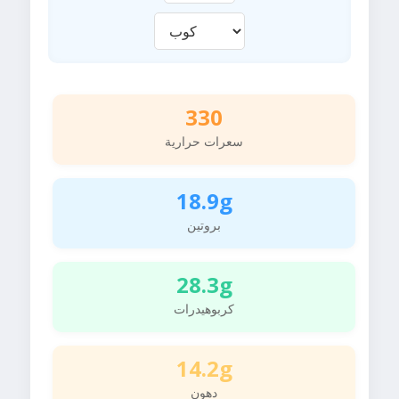
330
سعرات حرارية
18.9g
بروتين
28.3g
كربوهيدرات
14.2g
دهون