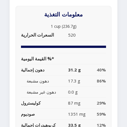
معلومات التغذية
1 cup (236.7g)
السعرات الحرارية
520
القيمة اليومية %*
40%
31.2 g
دهون إجمالية
86%
17.3 g
دهون مشبعة
0.0 g
دهون غير مشبعة
29%
87 mg
كوليسترول
59%
1351 mg
صوديوم
12%
33.5 g
كربوهيدرات إجمالية