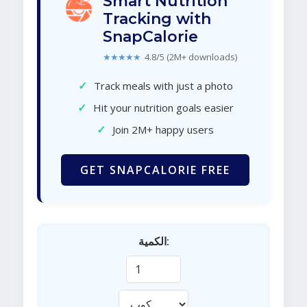
Smart Nutrition
Tracking with
SnapCalorie
★★★★★
4.8/5 (2M+ downloads)
✓
Track meals with just a photo
✓
Hit your nutrition goals easier
✓
Join 2M+ happy users
GET SNAPCALORIE FREE
الكمية: