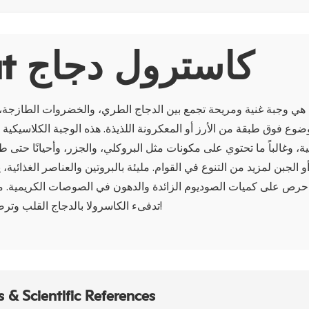
About كاسترول دجاج
ج هي وجبة غنية ومريحة تجمع بين الدجاج الطري، والخضروات الطازجة
وع فوق طبقة من الأرز أو المعكرونة اللذيذة. هذه الوجبة الكلاسيكية 
ية، وغالباً ما تحتوي على مكونات مثل البروكلي، والجزر، وأحيانًا حتى
 الجبن لمزيد من التنوع في القوام. مليئة بالبروتين والعناصر الغذائية، 
احرص على كميات الصوديوم الزائدة والدهون في الصوصات الكريمية. مثا
تدفىء الكاسرولا بالدجاج القلب وترضي الحاسة التذوقية!
 & Scientific References