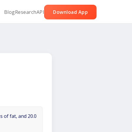
Blog
Research
API
Download App
 of fat, and 20.0