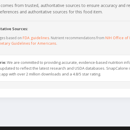
 comes from trusted, authoritative sources to ensure accuracy and rel
c references and authoritative sources for this food item.
tative Sources:
ages based on
FDA guidelines
. Nutrient recommendations from
NIH Office of 
ietary Guidelines for Americans
.
rie:
We are committed to providing accurate, evidence-based nutrition inf
y updated to reflect the latest research and USDA databases. SnapCalorie i
g app with over 2 million downloads and a 4.8/5 star rating.