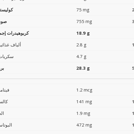
75 mg
كوليست
755 mg
صود
18.9 g
كربوهيدرات إجما
2.8 g
ألياف غذائية
4.7 g
سكريات
28.3 g
بر
1.2 mcg
فيتام
141 mg
كالس
1.9 mg
ال
472 mg
البوتاس