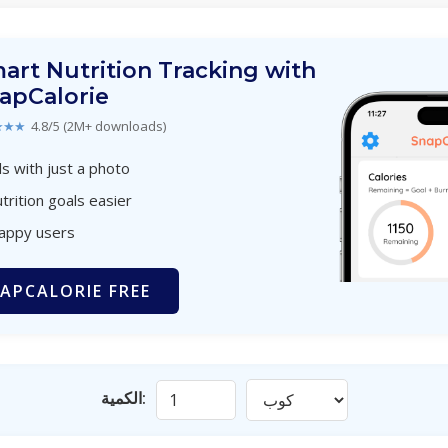
art Nutrition Tracking with
apCalorie
★★★
4.8/5 (2M+ downloads)
s with just a photo
trition goals easier
happy users
APCALORIE FREE
الكمية: