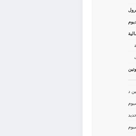
رول
يوم
لية
وتين
ين د
يوم
حديد
يوم