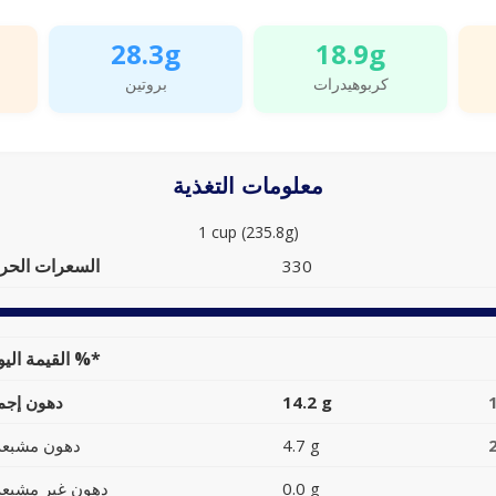
28.3g
18.9g
كربوهيدرات
بروتين
معلومات التغذية
1 cup (235.8g)
السعرات الحرا
330
القيمة اليومية %*
14.2 g
دهون إجما
4.7 g
دهون مشبعة
0.0 g
دهون غير مشبعة