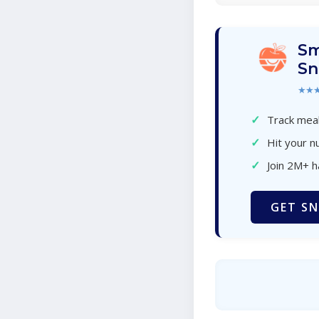
Sm
Sn
★★
✓
Track meal
✓
Hit your nu
✓
Join 2M+ 
GET SN