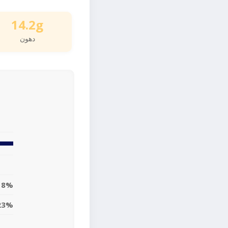
14.2g
دهون
18%
23%