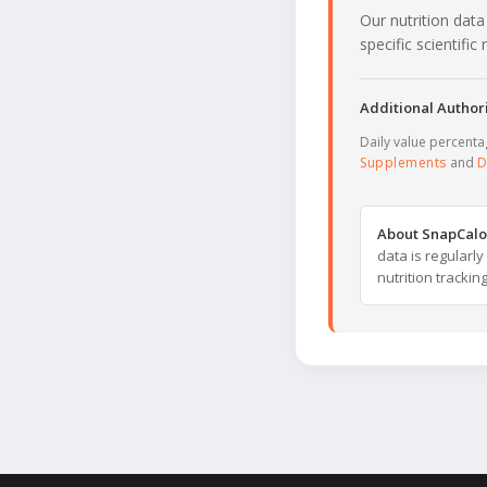
Our nutrition data
specific scientifi
Additional Authori
Daily value percent
Supplements
and
D
About SnapCalo
data is regularl
nutrition trackin