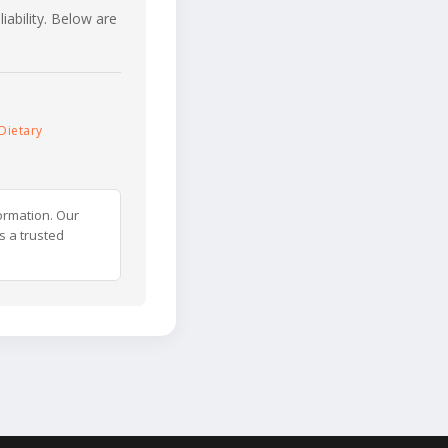
iability. Below are
Dietary
ormation. Our
s a trusted