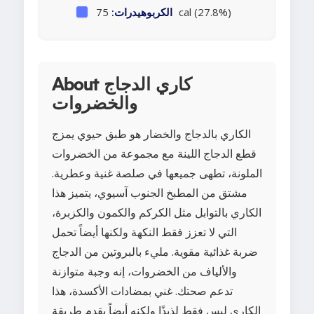
75 cal (27.8%)
الكربوهيدرات:
About كاري الدجاج
والخضروات
الكاري بالدجاج والخضار هو طبق حيوي يمزج
قطع الدجاج اللينة مع مجموعة من الخضروات
الملونة، تطهى جميعها في صلصة غنية وعطرية.
مشتق من المطبخ الجنوب آسيوي، يتميز هذا
الكاري بالتوابل مثل الكركم والكمون والكزبرة،
التي لا تعزز فقط النكهة ولكنها أيضاً تحمل
ضربة غذائية مقوية. مليء بالبروتين من الدجاج
والألياف من الخضروات، إنه وجبة متوازنة
تدعم صحتك. غني بمضادات الأكسدة، هذا
الكاري ليس فقط لذيذًا ولكنه أيضاً يقدم طريقة