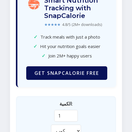
Smart Nutrition
Tracking with
SnapCalorie
★★★★★
4.8/5 (2M+ downloads)
✓
Track meals with just a photo
✓
Hit your nutrition goals easier
✓
Join 2M+ happy users
GET SNAPCALORIE FREE
الكمية: