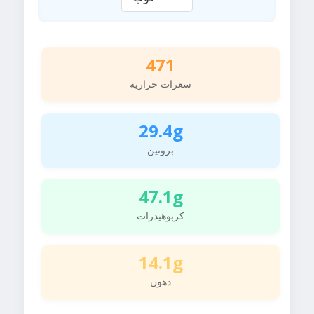
471
سعرات حرارية
29.4g
بروتين
47.1g
كربوهيدرات
14.1g
دهون