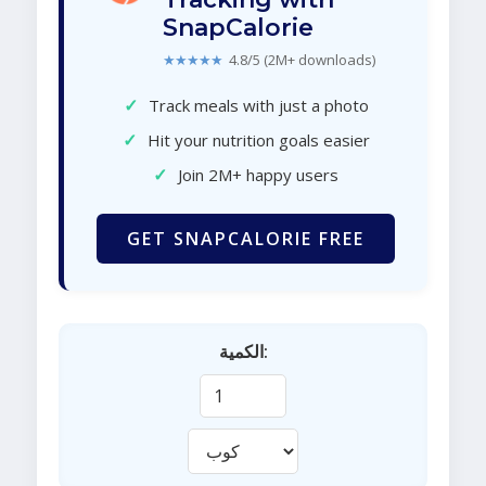
SnapCalorie
★★★★★
4.8/5 (2M+ downloads)
✓
Track meals with just a photo
✓
Hit your nutrition goals easier
✓
Join 2M+ happy users
GET SNAPCALORIE FREE
الكمية: