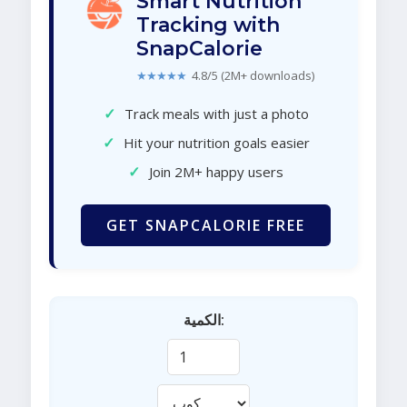
Smart Nutrition
Tracking with
SnapCalorie
★★★★★
4.8/5 (2M+ downloads)
✓
Track meals with just a photo
✓
Hit your nutrition goals easier
✓
Join 2M+ happy users
GET SNAPCALORIE FREE
الكمية: