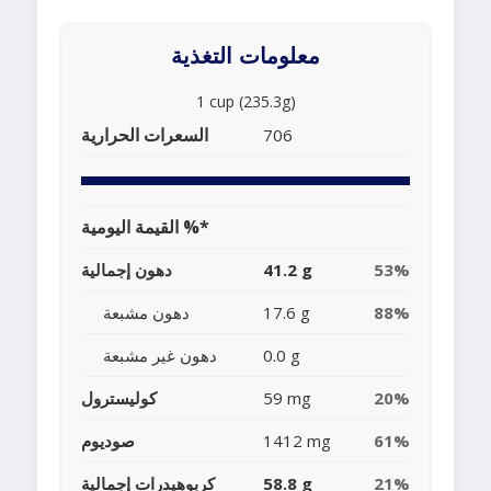
معلومات التغذية
1 cup (235.3g)
السعرات الحرارية
706
القيمة اليومية %*
53%
41.2 g
دهون إجمالية
88%
17.6 g
دهون مشبعة
0.0 g
دهون غير مشبعة
20%
59 mg
كوليسترول
61%
1412 mg
صوديوم
21%
58.8 g
كربوهيدرات إجمالية