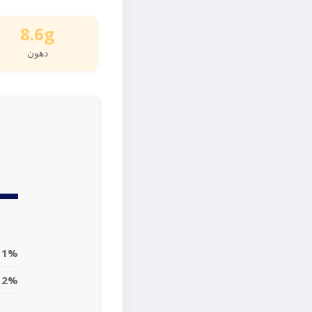
8.6g
دهون
11%
12%