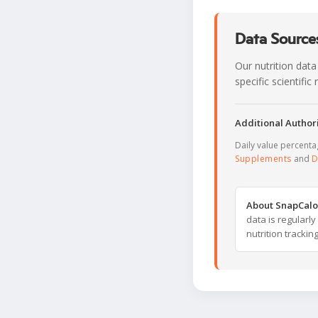
Data Sources
Our nutrition data
specific scientifi
Additional Authori
Daily value percent
Supplements
and
D
About SnapCalo
data is regularl
nutrition trackin