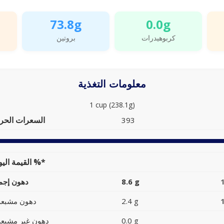
73.8g
0.0g
كربوهيدرات
بروتين
معلومات التغذية
1 cup (238.1g)
السعرات الحرا
393
القيمة اليومية %*
8.6 g
دهون إجما
2.4 g
دهون مشبعة
0.0 g
دهون غير مشبعة