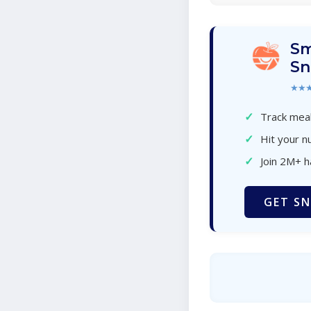
Sm
Sn
★★
✓
Track meal
✓
Hit your nu
✓
Join 2M+ 
GET SN