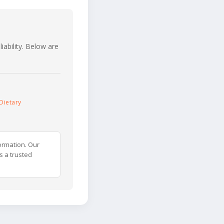
iability. Below are
Dietary
ormation. Our
s a trusted