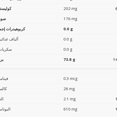
202 mg
كوليست
176 mg
صود
0.0 g
كربوهيدرات إجما
0.0 g
ألياف غذائية
0.0 g
سكريات
1
73.8 g
بر
0.3 mcg
فيتام
26 mg
كالس
2.1 mg
ال
610 mg
البوتاس