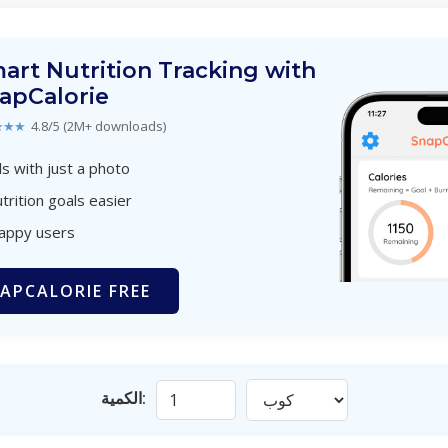
art Nutrition Tracking with
apCalorie
★★★
4.8/5 (2M+ downloads)
s with just a photo
trition goals easier
happy users
APCALORIE FREE
الكمية: