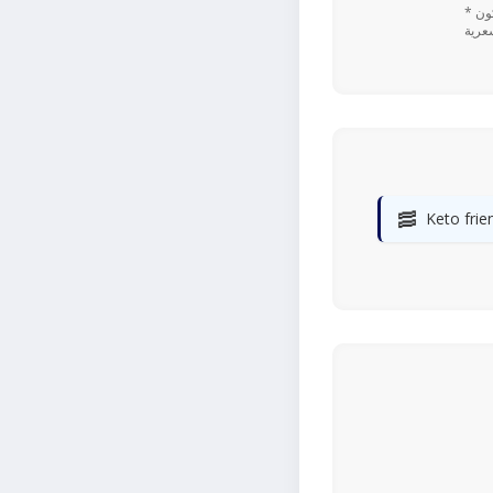
* تعتمد القيم اليومية المستندة إلى نسبة ٪ على نظام غذائي يحتوي على 2,000 سعرة حرارية. قد تكون
🥓
Keto frie