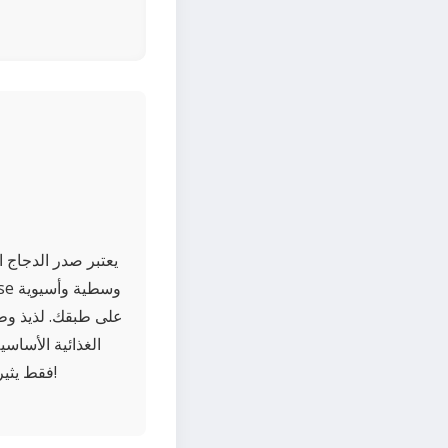
يعتبر صدر الدجاج ا
على طبقك. لذيذ وط
الغذائية الأساس
فقط يثير نهم عقولك ولكنه أيضا يُغذي جسمك بالخيرات الصحية. استمتع بوجبة شهية جيدة لك وتمتع!