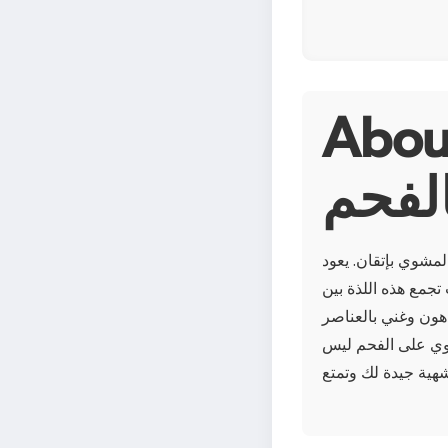
 صدر دجاج مشوي
الفحم
لمشوي بإتقان. يعود
Einflüsse وسطية وأسيوية
هون وغني بالعناصر
شوي على الفحم ليس